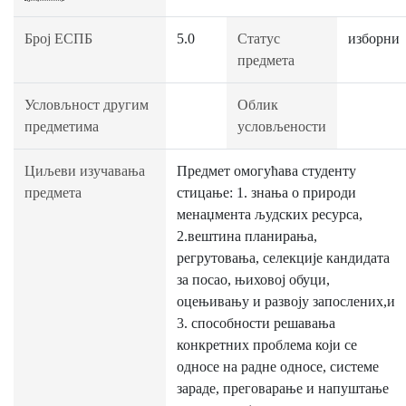
Број ЕСПБ
5.0
Статус
изборни
предмета
Условљност другим
Облик
предметима
условљености
Циљеви изучавања
Предмет омогућава студенту
предмета
стицање: 1. знања о природи
менаџмента људских ресурса,
2.вештина планирања,
регрутовања, селекције кандидата
за посао, њиховој обуци,
оцењивању и развоју запослених,и
3. способности решавања
конкретних проблема који се
односе на радне односе, системе
зараде, преговарање и напуштање