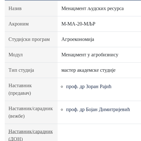
Назив
Менаџмент људских ресурса
Акроним
М-МА-20-МЉР
Студијски програм
Агроекономија
Модул
Менаџмент у агробизнису
Тип студија
мастер академске студије
Наставник
проф. др Зоран Рајић
(предавач)
Наставник/сарадник
проф. др Бојан Димитријевић
(вежбе)
Наставник/сарадник
(ДОН)