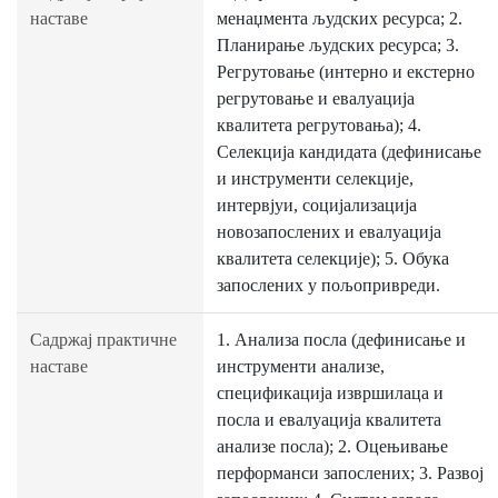
наставе
менаџмента људских ресурса; 2.
Планирање људских ресурса; 3.
Регрутовање (интерно и екстерно
регрутовање и евалуација
квалитета регрутовања); 4.
Селекција кандидата (дефинисање
и инструменти селекције,
интервјуи, социјализација
новозапослених и евалуација
квалитета селекције); 5. Обука
запослених у пољопривреди.
Садржај практичне
1. Анализа посла (дефинисање и
наставе
инструменти анализе,
спецификација извршилаца и
посла и евалуација квалитета
анализе посла); 2. Оцењивање
перформанси запослених; 3. Развој