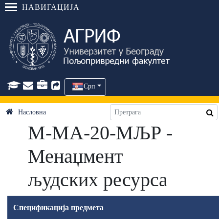
НАВИГАЦИЈА
Срп
Насловна
М-МА-20-МЉР -
Менаџмент
људских ресурса
Спецификација предмета