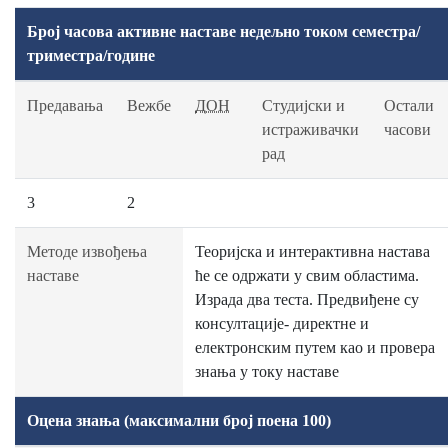
Број часова активне наставе недељно током семестра/
триместра/године
Предавања
Вежбе
ДОН
Студијски и
Остали
истраживачки
часови
рад
3
2
Методе извођења
Теоријска и интерактивна настава
наставе
ће се одржати у свим областима.
Израда два теста. Предвиђене су
консултације- директне и
eлектронским путем као и провера
знања у току наставе
Оцена знања (максимални број поена 100)