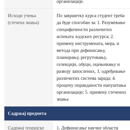
организације.
Исходи учења
По завршетку курса студент треба
(стечена знања)
да буде способан за: 1. Разумевање
специфичности различитих
аспеката људских ресурса; 2.
примену инструмената, мера, и
метода при дефинисању,
планирању, регрутовању,
селекцији, обуци, оцењивању и
развоју запослених, 3. одређивање
различитих система зарада; 4.
процену оправданости напуштања
организације; 5. примену стечених
знања
Садржај предмета
Садржај теоријске
1. Дефинисање научне области