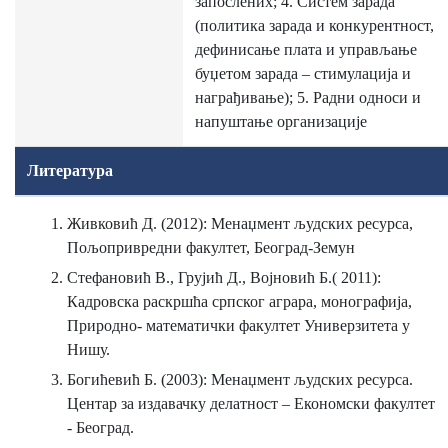
запослених; 4. Систем зарада
(политика зарада и конкурентност,
дефинисање плата и управљање
буџетом зарада – стимулација и
награђивање); 5. Радни односи и
напуштање организације
Литература
Живковић Д. (2012): Менаџмент људских ресурса,
Пољопривредни факултет, Београд-Земун
Стефановић В., Грујић Д., Војновић Б.( 2011):
Кадровска раскршћа српског аграра, монографија,
Природно- математички факултет Универзитета у
Нишу.
Богићевић Б. (2003): Менаџмент људских ресурса.
Центар за издавачку делатност – Економски факултет
- Београд.