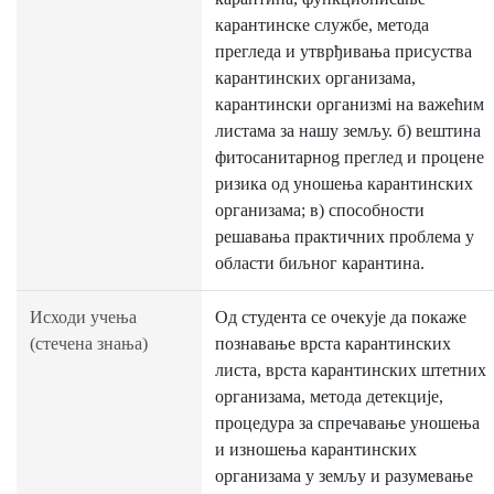
карантинске службе, метода
прегледа и утврђивања присуства
карантинских организама,
карантински организмi на важећим
листама за нашу земљу. б) вештина
фитосанитарнog преглед и процене
ризика од уношења карантинских
организама; в) способности
решавања практичних проблема у
области биљног карантина.
Исходи учења
Од студента се очекује да покаже
(стечена знања)
познавање врста карантинских
листа, врста карантинских штетних
организама, метода детекције,
процедура за спречавање уношења
и изношења карантинских
организама у земљу и разумевање