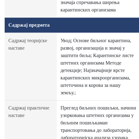
значаја спречавања ширења
карантинских организама
Садржај предмета
Садржај теоријске
Увод; Основе биљног карантина,
наставе
развој, организација и значај у
заштити биља; Карантинске листе
штетних организама Методе
детекције; Најзначајније врсте
карантинских микроорганизама,
штеточина и корова за нашу
земљу.;
Садржај практичне
Преглед биљних пошиљки, начини
наставе
узорковања штетних организама у
биљним пошиљкамаи
транспортовања до лабораторија,
лабораторијска анализа узорака,