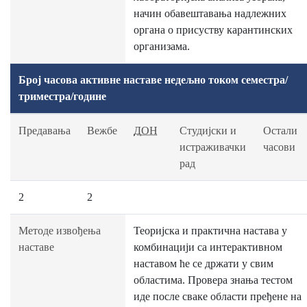
начин обавештавања надлежних
органа о присуству карантинских
организама.
Број часова активне наставе недељно током семестра/
триместра/године
Предавања
Вежбе
ДОН
Студијски и
Остали
истраживачки
часови
рад
2
2
Методе извођења
Теоријска и практична настава у
наставе
комбинацији са интерактивном
наставом ће се држати у свим
областима. Провера знања тестом
иде после сваке области пређене на