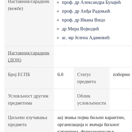
Наставник/сарадник
проф. др Александра Булајић
(вежбе)
проф. др Анђа Радоњић
проф. др Ивана Вицо
др Мира Војводић
ас. мр Јелена Адамовић
Наставник/сарадник
(ДОН)
Број ЕСПБ
6.0
Статус
изборни
предмета
Условљност другим
Облик
предметима
условљености
Циљеви изучавања
аа) знања појма биљни карантин,
предмета
организацијa и значаја биљног
карантина, функционисање