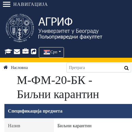
НАВИГАЦИЈА
Срп
Насловна
М-ФМ-20-БК -
Биљни карантин
Спецификација предмета
Назив
Биљни карантин