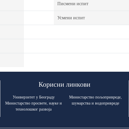
Писмени испит
Усмени испит
Корисни линкови
Универзитет у Београду
Министарство пољопривреде,
Министарство просвете, науке и
шумарства и водопривреде
технолошког развоја