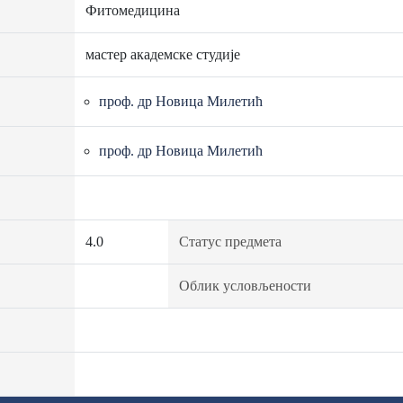
Фитомедицина
мастер академске студије
проф. др Новица Милетић
проф. др Новица Милетић
4.0
Статус предмета
Облик условљености