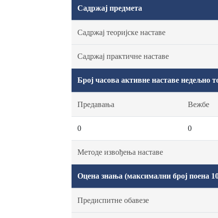
Садржај предмета
Садржај теоријске наставе
Садржај практичне наставе
Број часова активне наставе недељно т
Предавања
Вежбе
0
0
Методе извођења наставе
Оцена знања (максимални број поена 10
Предиспитне обавезе