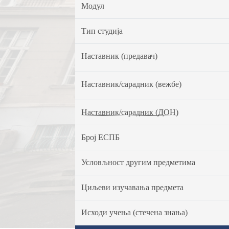
Модул
Тип студија
Наставник (предавач)
Наставник/сарадник (вежбе)
Наставник/сарадник (ДОН)
Број ЕСПБ
Условљност другим предметима
Циљеви изучавања предмета
Исходи учења (стечена знања)