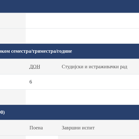
оком семестра/триместра/године
ДОН
Студијски и истраживачки рад
6
0)
Поена
Завршни испит