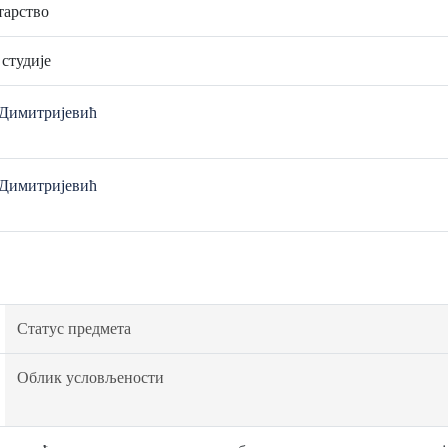
тарство
 студије
 Димитријевић
 Димитријевић
Статус предмета
Облик условљености