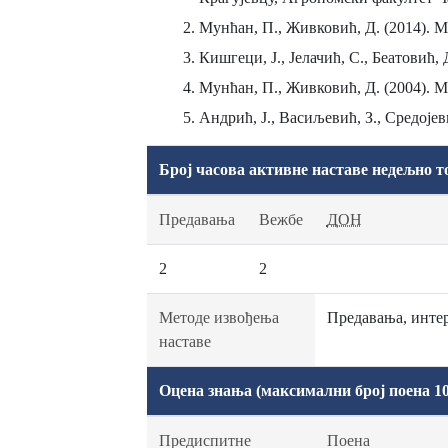
Мунћан, П., Живковић, Д. (2014). 
Кишгеци, Ј., Јелачић, С., Беатовић
Мунћан, П., Живковић, Д. (2004). 
Андрић, Ј., Васиљевић, З., Средоје
Број часова активне наставе недељно т
Предавања
Вежбе
ДОН
2
2
Методе извођења
Предавања, интер
наставе
Оцена знања (максимални број поена 10
Предиспитне
Поена