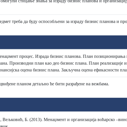
 омогући стицање знања за израду бизнис планова и организаци
едмет треба да буду оспособљени за израду бизнис планова и п
наџмент процес. Израда бизнис планова. План позиционирања к
лана. Производни план као део бизнис плана. План реализације 
нансијска оцена бизнис плана. Закључна оцена ефикасности пла
двиђене планом детаљно ће бити разрађене на вежбама.
, Вељковић, Б. (2013). Менаџмент и организација воћарско –вин
ачак.