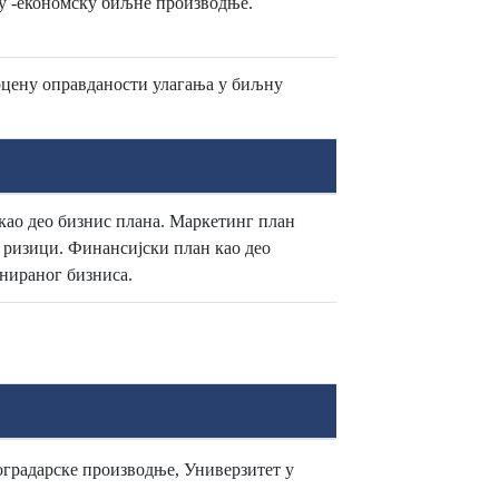
ју -економску биљне производње.
роцену оправданости улагања у биљну
ао део бизнис плана. Маркетинг план
и ризици. Финансијски план као део
нираног бизниса.
оградарске производње, Универзитет у