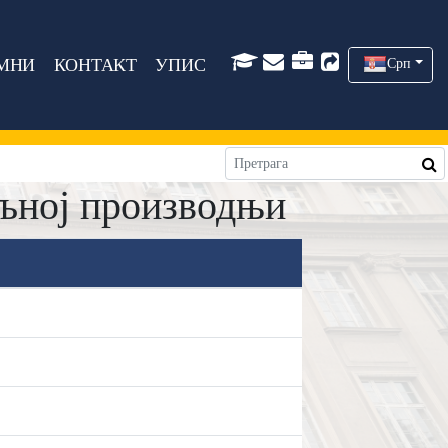
МНИ
КОНТАКТ
УПИС
Срп
љној производњи