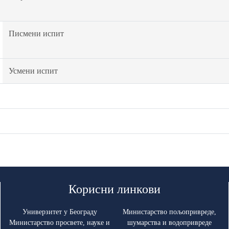
Писмени испит
Усмени испит
Корисни линкови
Универзитет у Београду
Министарство пољопривреде,
Министарство просвете, науке и
шумарства и водопривреде