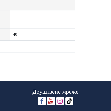
40
Друштвене мреже