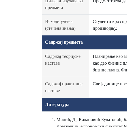
Циљеви изучавања
Предмет треба да
предмета
Исходи учења
Студенти кроз пр
(стечена знања)
производњу.
Садржај предмета
Садржај теоријске
Планирање као ме
наставе
као део бизнис п
бизнис плана. Фи
Садржај практичне
Све јединице пре
наставе
Литература
Милић, Д., Калановић Булатовић, Б.
Крагујевцу, Агрономски факултет Ч