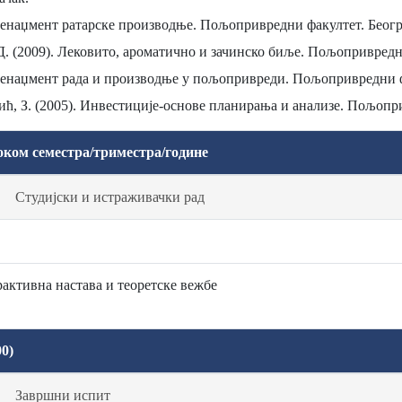
Менаџмент ратарске производње. Пољопривредни факултет. Беогр
, Д. (2009). Лековито, ароматично и зачинско биље. Пољопривредн
Менаџмент рада и производње у пољопривреди. Пољопривредни ф
вић, З. (2005). Инвестиције-основе планирања и анализе. Пољопр
оком семестра/триместра/године
Студијски и истраживачки рад
активна настава и теоретске вежбе
0)
Завршни испит