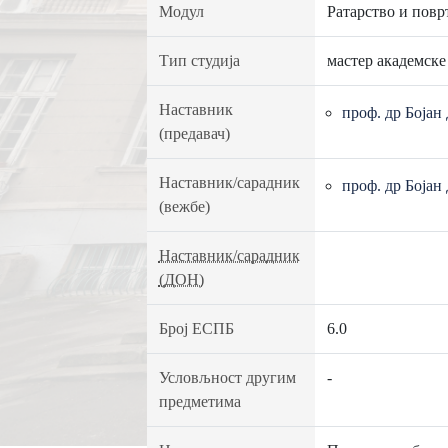
Модул
Ратарство и повр
Тип студија
мастер академске
Наставник
проф. др Бојан
(предавач)
Наставник/сарадник
проф. др Бојан
(вежбе)
Наставник/сарадник
(ДОН)
Број ЕСПБ
6.0
Условљност другим
-
предметима