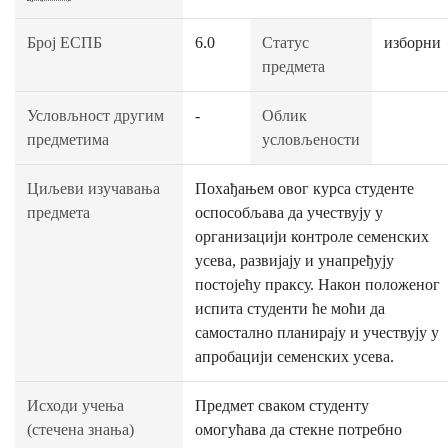
Број ЕСПБ
6.0
Статус
изборни
предмета
Условљност другим
-
Облик
предметима
условљености
Циљеви изучавања
Похађањем овог курса студенте
предмета
оспособљава да учествују у
организацији контроле семенских
усева, развијају и унапређују
постојећу праксу. Након положеног
испита студенти ће моћи да
самостално планирају и учествују у
апробацији семенских усева.
Исходи учења
Предмет сваком студенту
(стечена знања)
омогућава да стекне потребно