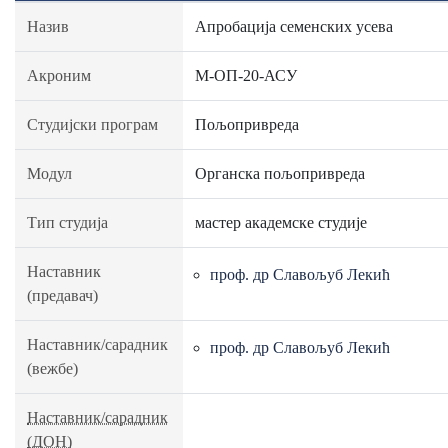
Назив
Апробација семенских усева
Акроним
М-ОП-20-АСУ
Студијски програм
Пољопривреда
Модул
Органска пољопривреда
Тип студија
мастер академске студије
Наставник
проф. др Славољуб Лекић
(предавач)
Наставник/сарадник
проф. др Славољуб Лекић
(вежбе)
Наставник/сарадник
(ДОН)