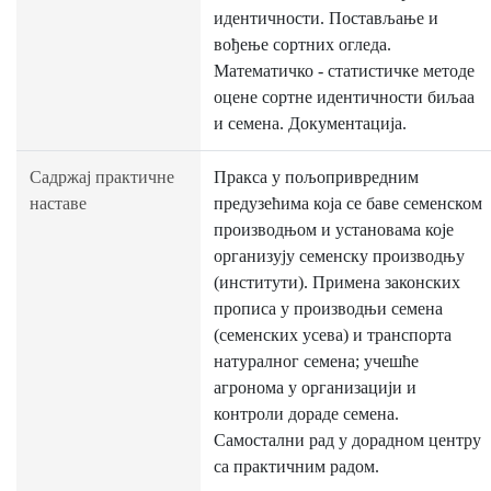
идентичности. Постављање и
вођење сортних огледа.
Математичко - статистичке методе
оцене сортне идентичности биљаа
и семена. Документација.
Садржај практичне
Пракса у пољопривредним
наставе
предузећима која се баве семенском
производњом и установама које
организују семенску производњу
(институти). Примена законских
прописа у производњи семена
(семенских усева) и транспорта
натуралног семена; учешће
агронома у организацији и
контроли дораде семена.
Самостални рад у дорадном центру
са практичним радом.