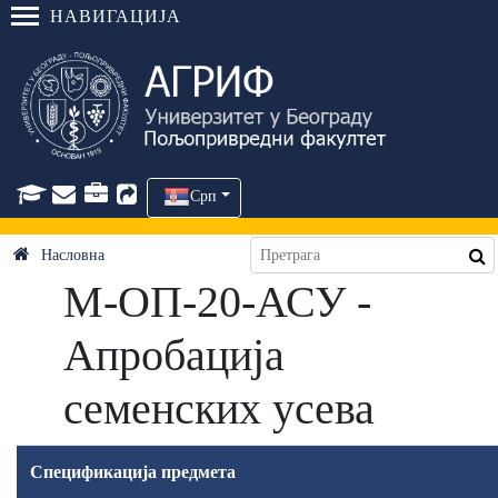
НАВИГАЦИЈА
Срп
Насловна
М-ОП-20-АСУ -
Апробација
семенских усева
Спецификација предмета