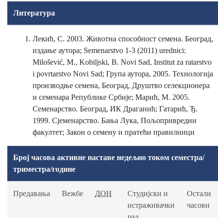
Литература
Лекић, С. 2003. Животна способност семена. Београд,
издање аутора; Semenarstvo 1-3 (2011) urednici:
Milošević, M., Kobiljski, B. Novi Sad, Institut za ratarstvo
i povrtarstvo Novi Sad; Група аутора, 2005. Технологија
производње семена, Београд, Друштво селекционера
и семенара Републике Србије; Марић, М. 2005.
Семенарство. Београд, ИК Драганић; Гатарић, Ђ.
1999. Сјеменарство. Бања Лука, Пољопривредни
факултет; Закон о семену и пратећи правилници
Број часова активне наставе недељно током семестра/
триместра/године
Предавања
Вежбе
ДОН
Студијски и
Остали
истраживачки
часови
рад