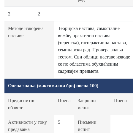
2
2
Методе извођења
Теоријска настава, самосталне
наставе
вежбе, практична настава
(теренска), интерактивна настава,
семинарски рад. Провера знања
тестом. Сви облици наставе изводе
се по областима обухваћеним
садржајем предмета.
Оцена знања (максимални број поена 100)
Предиспитне
Поена
Завршни
Поена
обавезе
испит
Активности у току
5
Писмени
предавања
испит