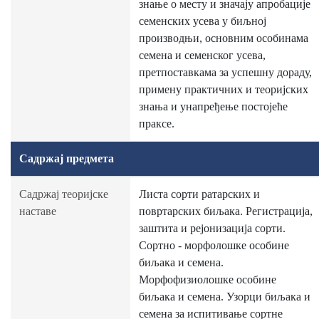
знање о месту и значају апробације
семенских усева у биљној
производњи, основним особинама
семена и семенског усева,
претпоставкама за успешну дораду,
примену практичних и теоријских
знања и унапређење постојеће
праксе.
Садржај предмета
Садржај теоријске
Листа сорти ратарских и
наставе
повртарских биљака. Регистрација,
заштита и рејонизација сорти.
Сортно - морфолошке особине
биљака и семена.
Морфофизиолошке особине
биљака и семена. Узорци биљака и
семена за испитивање сортне