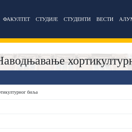
ФАКУЛТЕТ
СТУДИЈЕ
СТУДЕНТИ
ВЕСТИ
АЛУ
аводњавање хортикултур
тикултурног биља