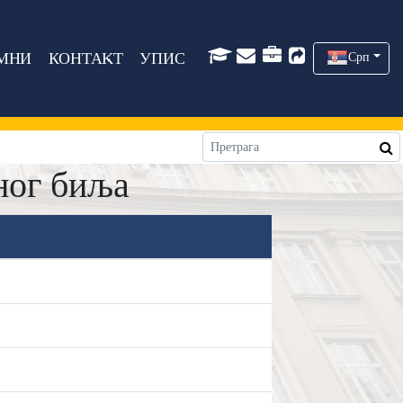
МНИ
КОНТАКТ
УПИС
Срп
ног биља