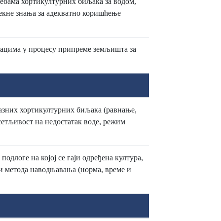
ебама хортикултурних биљака за водом,
текне знања за адекватно коришћење
дацима у процесу припреме земљишта за
зних хортикултурних биљака (равнање,
сетљивост на недостатак воде, режим
длоге на којој се гаји одређена култура,
и метода наводњавања (норма, време и