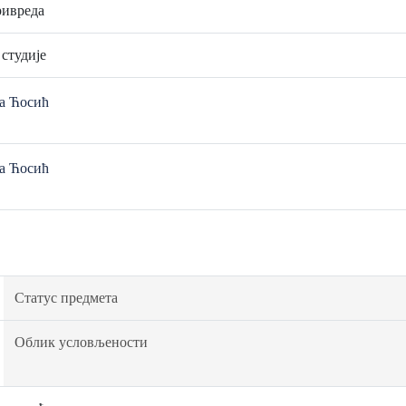
ивреда
 студије
ја Ћосић
ја Ћосић
Статус предмета
Облик условљености