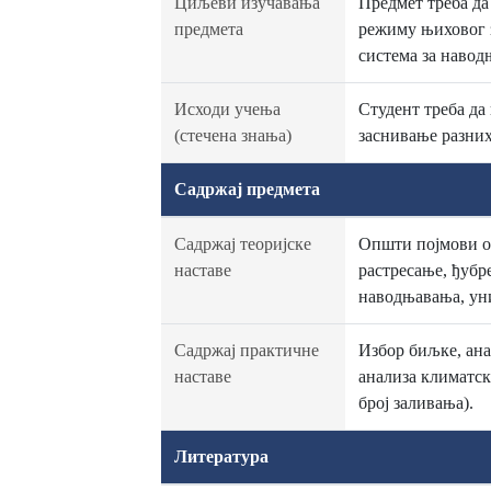
Циљеви изучавања
Предмет треба да
предмета
режиму њиховог з
система за навод
Исходи учења
Студент треба да
(стечена знања)
заснивање разни
Садржај предмета
Садржај теоријске
Општи појмови о
наставе
растресање, ђубр
наводњавања, ун
Садржај практичне
Избор биљке, ана
наставе
анализа климатск
број заливања).
Литература