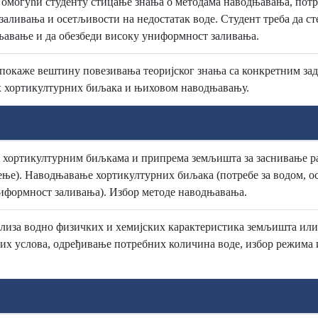
 омогући студенту стицање знања о методама наводњавања, потр
аливања и осетљивости на недостатак воде. Студент треба да с
њавање и да обезбеди високу униформност заливања.
 покаже вештину повезивања теоријског знања са конкретним за
х хортикултурних биљака и њиховом наводњавању.
 хортикултурним биљкама и припрема земљишта за заснивање ра
ење). Наводњавање хортикултурних биљака (потребе за водом, о
иформност заливања). Избор методе наводњавања.
лиза водно физичких и хемијских карактеристика земљишта или по
их услова, одређивање потребних количина воде, избор режима 