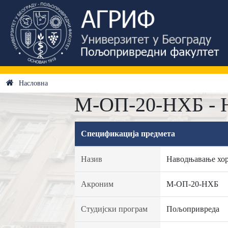
Насловна
М-ОП-20-НХБ - Н
Спецификација предмета
Назив
Наводњавање хор
Акроним
М-ОП-20-НХБ
Студијски програм
Пољопривреда