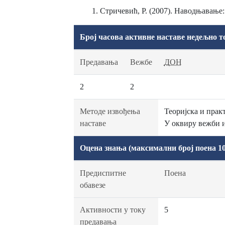
Стричевић, Р. (2007). Наводњавање
Број часова активне наставе недељно т
Предавања
Вежбе
ДОН
2
2
Методе извођења
Теоријска и прак
наставе
У оквиру вежби и
Оцена знања (максимални број поена 10
Предиспитне
Поена
обавезе
Активности у току
5
предавања