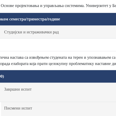
: Основе пројектовања и управљања системима. Универзитет у 
оком семестра/триместра/године
Студијски и истраживачки рад
тична настава са извођењем студената на терен и упознавањем 
зрада елабората која прати целокупну проблематику наставне 
0)
Завршни испит
Писмени испит