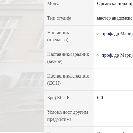
Модул
Органска пољопр
Тип студија
мастер академске
Наставник
проф. др Мари
(предавач)
Наставник/сарадник
проф. др Мари
(вежбе)
Наставник/сарадник
(ДОН)
Број ЕСПБ
6.0
Условљност другим
предметима