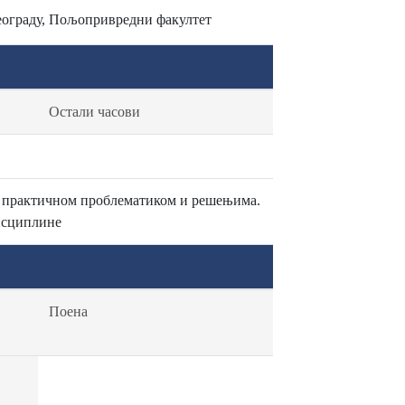
Београду, Пољопривредни факултет
Остали часови
са практичном проблематиком и решењима.
дисциплине
Поена