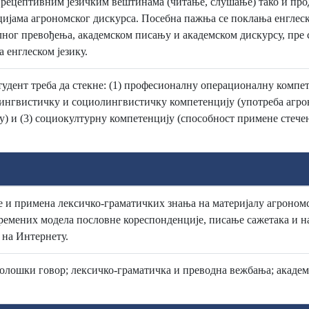
рецептивним језичким вештинама (читање, слушање) тако и про
ијама агрономског дискурса. Посебна пажња се поклања енглеск
ног превођења, академском писању и академском дискурсу, пре 
 енглеском језику.
 студент треба да стекне: (1) професионалну операционалну комп
 лингвистичку и социолингвистичку компетенцију (употреба агр
у) и (3) социокултурну компетенцију (способност примене стече
 и примена лексичко-граматичких знања на материјалу агрономс
ремених модела пословне кореспонденције, писање сажетака и н
 на Интернету.
лошки говор; лексичко-граматичка и преводна вежбања; академс