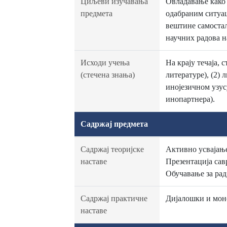
Циљеви изучавања
Овладавање како 
предмета
одабраним ситуац
вештине самостал
научних радова на
Исходи учења
На крају течаја,
(стечена знања)
литературе), (2)
инојезичном узус
инопартнера).
Садржај предмета
Садржај теоријске
Активно усвајање
наставе
Презентација сав
Обучавање за рад
Садржај практичне
Дијалошки и моно
наставе