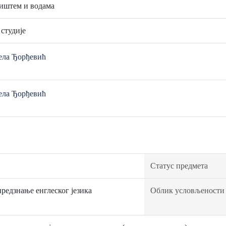
иштем и водама
 студије
ела Ђорђевић
ела Ђорђевић
Статус предмета
едзнање енглеског језика
Облик условљености