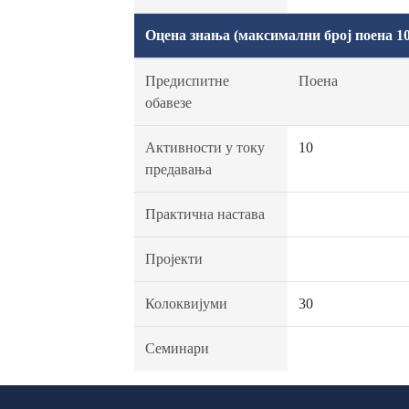
Оцена знања (максимални број поена 10
Предиспитне
Поена
обавезе
Активности у току
10
предавања
Практична настава
Пројекти
Колоквијуми
30
Семинари