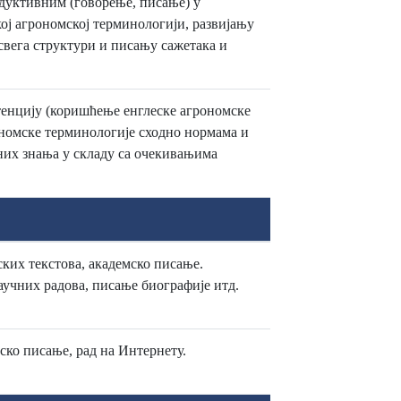
дуктивним (говорење, писање) у
ој агрономској терминологији, развијању
свега структури и писању сажетака и
етенцију (коришћење енглеске агрономске
ономске терминологије сходно нормама и
них знања у складу са очекивањима
ких текстова, академско писање.
аучних радова, писање биографије итд.
ко писање, рад на Интернету.