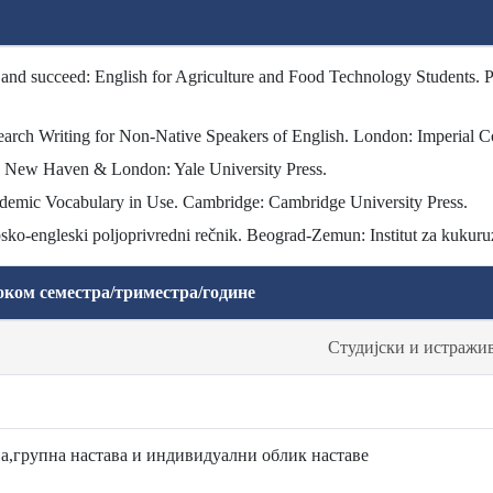
 and succeed: English for Agriculture and Food Technology Students. Pr
arch Writing for Non-Native Speakers of English. London: Imperial Co
ce. New Haven & London: Yale University Press.
demic Vocabulary in Use. Cambridge: Cambridge University Press.
rpsko-engleski poljoprivredni rečnik. Beograd-Zemun: Institut za kukur
оком семестра/триместра/године
Студијски и истражи
а,групна настава и индивидуални облик наставе