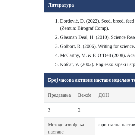
Литература
Đorđević, D. (2022). Seed, breed, feed
(Zemun: Birograf Comp).
Glasman-Deal, H. (2010). Science Rese
Golbort, R. (2006). Writing for scien
McCarthy, M. & F. O’Dell (2008). Aca
Kolčar, V. (2002). Englesko-srpski i s
Број часова активне наставе недељно т
Предавања
Вежбе
ДОН
3
2
Методе извођења
фронтална настав
наставе