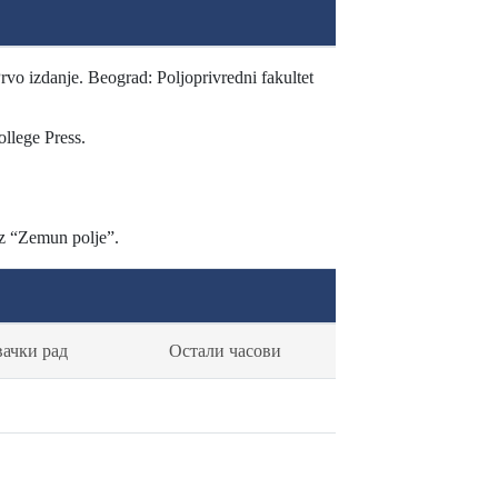
vo izdanje. Beograd: Poljoprivredni fakultet
llege Press.
uz “Zemun polje”.
вачки рад
Остали часови