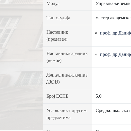
Модул
Управљање земљ
Тип студија
мастер академске
Наставник
проф. др Даниј
(предавач)
Наставник/сарадник
проф. др Даниј
(вежбе)
Наставник/сарадник
(ДОН)
Број ЕСПБ
5.0
Условљност другим
Средњошколско пр
предметима