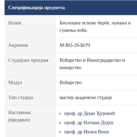
Спецификација предмета
Назив
Биолошке основе бербе, чувања и
сушења воћа
Акроним
М-ВО-20-БОЧ
Студијски програм
Воћарство и Виноградарство и
винарство
Модул
Воћарство
Тип студија
мастер академске студије
Наставник
проф. др Дејан Ђуровић
(предавач)
проф. др Наташа Дудук
проф. др Ивана Вицо