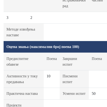
истраживачки
часови
рад
3
2
Методе извођења
наставе
Оцена знања (максимални број поена 100)
Предиспитне
Поена
Завршни
Поена
обавезе
испит
Активности у току
10
Писмени
предавања
испит
Практична настава
Усмени испит
50
Пројекти