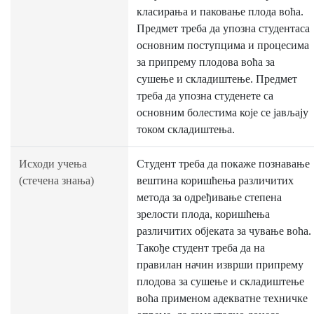
класирања и паковање плода воћа.
Предмет треба да упозна студентаса
основним поступцима и процесима
за припрему плодова воћа за
сушење и складиштење. Предмет
треба да упозна студенете са
основним болестима које се јављају
током складиштења.
Исходи учења
Студент треба да покаже познавање
(стечена знања)
вештина коришћења различитих
метода за одређивање степена
зрелости плода, коришћења
различитих објеката за чување воћа.
Такође студент треба да на
правилан начин изврши припрему
плодова за сушење и складиштење
воћа применом адекватне техничке