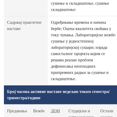
сушење и складиштење, сушење
складиштење:
Садржај практичне
Одређивање времена и начина
наставе
бербе; Оцена квалитета своћака у
току чувања. Лабораторијске вежбе:
сушење у једностепеној
лабораторијској сушари; израда
самосталног пројекта којим се
решава реалан проблем
дефинисања неопходних
припремних радњи за сушење и
складиштење.
Број часова активне наставе недељно током семестра/
триместра/године
Предавања
Вежбе
ДОН
Студијски и
Остали