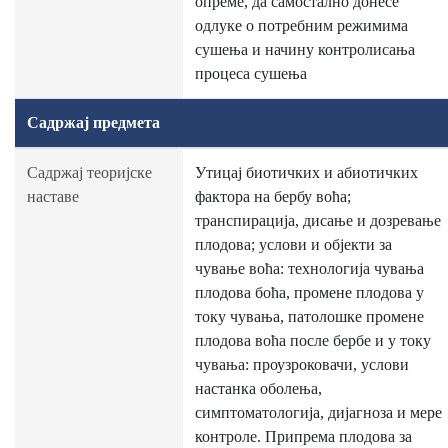
опреме, да самостално донесе
одлуке о потребним режимима
сушења и начину контролисања
процеса сушења
Садржај предмета
Садржај теоријске
Утицај биотичких и абиотичких
наставе
фактора на бербу воћа;
транспирација, дисање и дозревање
плодова; услови и објекти за
чување воћа: технологија чувања
плодова боћа, промене плодова у
току чувања, патолошке промене
плодова воћа после бербе и у току
чувања: проузроковачи, услови
настанка оболења,
симптоматологија, дијагноза и мере
контроле. Припрема плодова за