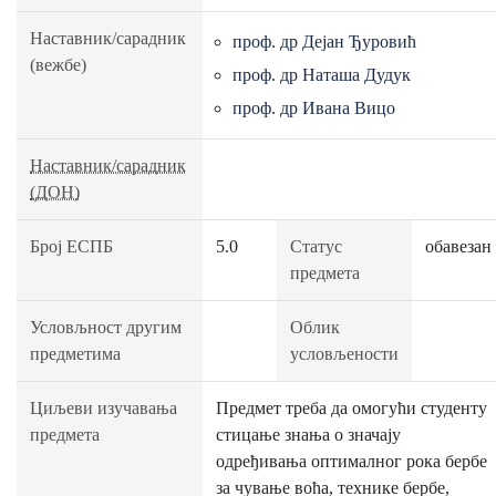
Наставник/сарадник
проф. др Дејан Ђуровић
(вежбе)
проф. др Наташа Дудук
проф. др Ивана Вицо
Наставник/сарадник
(ДОН)
Број ЕСПБ
5.0
Статус
обавезан
предмета
Условљност другим
Облик
предметима
условљености
Циљеви изучавања
Предмет треба да омогући студенту
предмета
стицање знања о значају
одређивања оптималног рока бербе
за чување воћа, технике бербе,