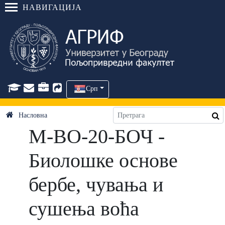
НАВИГАЦИЈА
Срп
Насловна
М-ВО-20-БОЧ -
Биолошке основе
бербе, чувања и
сушења воћа