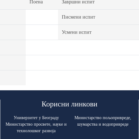
Поена
Завршни испит
Писмени испит
Усмени испит
Корисни линкови
Универзитет у Београду
Министарство пољопривреде,
Министарство просвете, науке и
шумарства и водопривреде
технолошког развоја