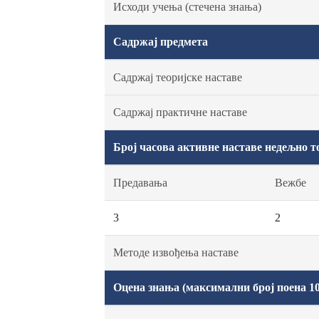
Исходи учења (стечена знања)
Садржај предмета
Садржај теоријске наставе
Садржај практичне наставе
Број часова активне наставе недељно т
Предавања
Вежбе
3
2
Методе извођења наставе
Оцена знања (максимални број поена 10