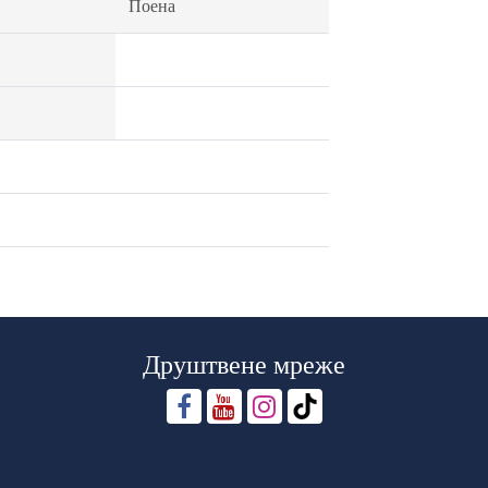
Поена
Друштвене мреже