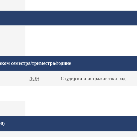
оком семестра/триместра/године
ДОН
Студијски и истраживачки рад
0)