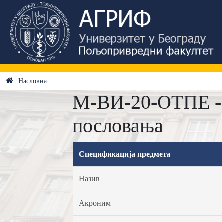
Насловна
М-ВИ-20-ОТПЕ - 
пословања
Спецификација предмета
Назив
Акроним