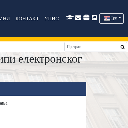
МНИ
КОНТАКТ
УПИС
Срп
пи електронског
вања