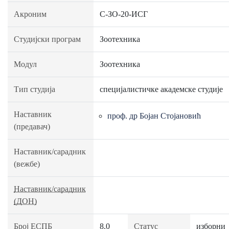
Акроним
C-ЗО-20-ИСГ
Студијски програм
Зоотехника
Модул
Зоотехника
Тип студија
специјалистичке академске студије
Наставник
проф. др Бојан Стојановић
(предавач)
Наставник/сарадник
(вежбе)
Наставник/сарадник
(ДОН)
Број ЕСПБ
8.0
Статус
изборни