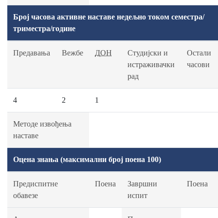
Број часова активне наставе недељно током семестра/
триместра/године
Предавања
Вежбе
ДОН
Студијски и
Остали
истраживачки
часови
рад
4
2
1
Методе извођења
наставе
Оцена знања (максимални број поена 100)
Предиспитне
Поена
Завршни
Поена
обавезе
испит