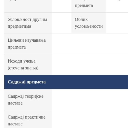
предмета
Условљност другим
Облик
предметима
условљености
Циљеви изучавања
предмета
Исходи учења
(стечена знања)
Садржај предмета
Садржај теоријске
наставе
Садржај практичне
наставе