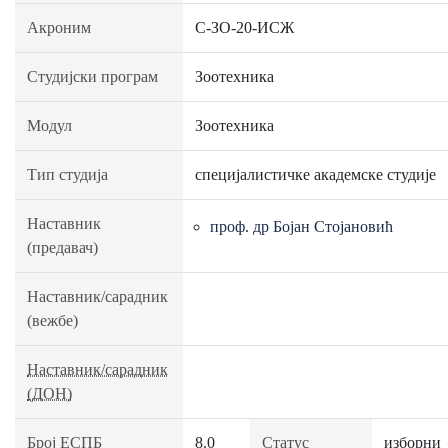
Акроним
C-ЗО-20-ИСЖ
Студијски програм
Зоотехника
Модул
Зоотехника
Тип студија
специјалистичке академске студије
Наставник
проф. др Бојан Стојановић
(предавач)
Наставник/сарадник
(вежбе)
Наставник/сарадник
(ДОН)
Број ЕСПБ
8.0
Статус
изборни