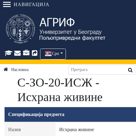
НАВИГАЦИЈА
Срп
Насловна
C-ЗО-20-ИСЖ -
Исхрана живине
Спецификација предмета
Назив
Исхрана живине