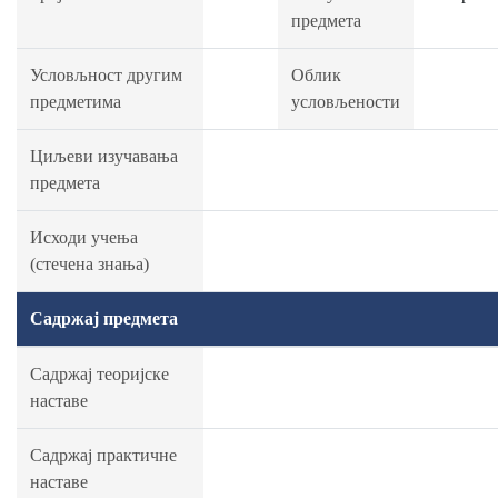
предмета
Условљност другим
Облик
предметима
условљености
Циљеви изучавања
предмета
Исходи учења
(стечена знања)
Садржај предмета
Садржај теоријске
наставе
Садржај практичне
наставе