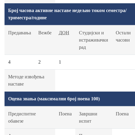
Број часова активне наставе недељно током семестра/
триместра/године
Предавања
Вежбе
ДОН
Студијски и
Остали
истраживачки
часови
рад
4
2
1
Методе извођења
наставе
Оцена знања (максимални број поена 100)
Предиспитне
Поена
Завршни
Поена
обавезе
испит