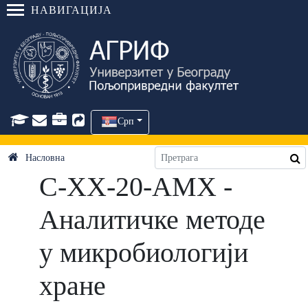
НАВИГАЦИЈА
Срп
Насловна
C-ХХ-20-АМХ -
Аналитичке методе
у микробиологији
хране