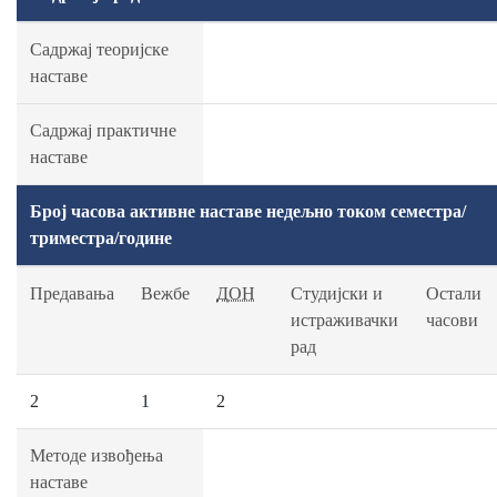
Садржај теоријске
наставе
Садржај практичне
наставе
Број часова активне наставе недељно током семестра/
триместра/године
Предавања
Вежбе
ДОН
Студијски и
Остали
истраживачки
часови
рад
2
1
2
Методе извођења
наставе