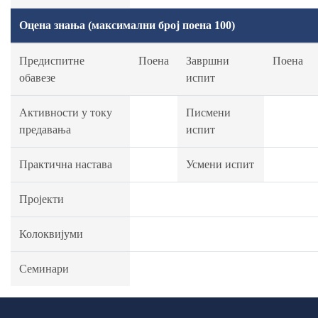
Оцена знања (максимални број поена 100)
Предиспитне
Поена
Завршни
Поена
обавезе
испит
Активности у току
Писмени
предавања
испит
Практична настава
Усмени испит
Пројекти
Колоквијуми
Семинари