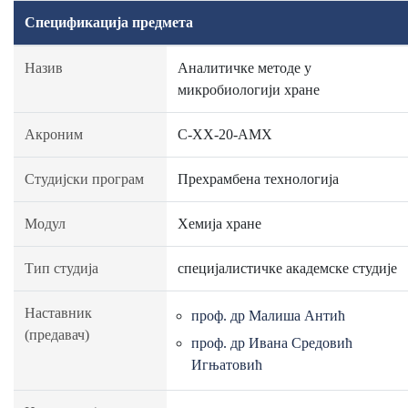
Спецификација предмета
Назив
Аналитичке методе у
микробиологији хране
Акроним
C-ХХ-20-АМХ
Студијски програм
Прехрамбена технологија
Модул
Хемија хране
Тип студија
специјалистичке академске студије
Наставник
проф. др Малиша Антић
(предавач)
проф. др Ивана Средовић
Игњатовић