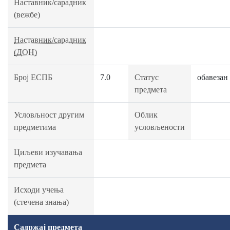
Наставник/сарадник
(вежбе)
Наставник/сарадник
(ДОН)
Број ЕСПБ
7.0
Статус
обавезан
предмета
Условљност другим
Облик
предметима
условљености
Циљеви изучавања
предмета
Исходи учења
(стечена знања)
Садржај предмета