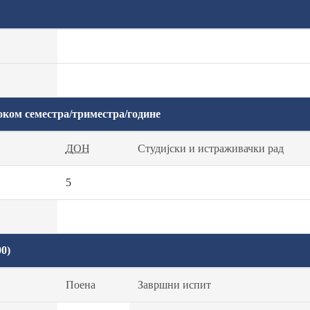
оком семестра/триместра/године
ДОН
Студијски и истраживачки рад
5
0)
Поена
Завршни испит