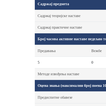
Садржај предмета
Садржај теоријске наставе
Садржај практичне наставе
Број часова активне наставе недељно т
Предавања
Вежбе
5
0
Методе извођења наставе
Оцена знања (максимални број поена 10
Предиспитне обавезе