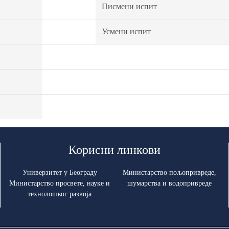
Писмени испит
Усмени испит
Корисни линкови
Универзитет у Београду
Министарство пољопривреде,
Министарство просвете, науке и
шумарства и водопривреде
технолошког развоја