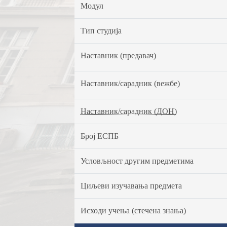
Модул
Тип студија
Наставник (предавач)
Наставник/сарадник (вежбе)
Наставник/сарадник (ДОН)
Број ЕСПБ
Условљност другим предметима
Циљеви изучавања предмета
Исходи учења (стечена знања)