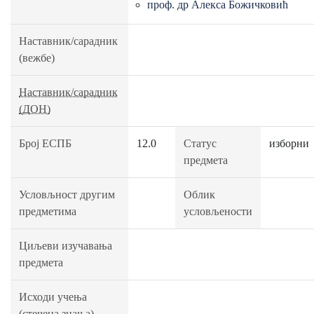
проф. др Алекса Божичковић
Наставник/сарадник
(вежбе)
Наставник/сарадник
(ДОН)
Број ЕСПБ
12.0
Статус
изборни
предмета
Условљност другим
Облик
предметима
условљености
Циљеви изучавања
предмета
Исходи учења
(стечена знања)