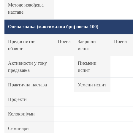
Методе извођења
наставе
Оцена знања (максимални број поена 100)
Предиспитне
Поена
Завршни
Поена
обавезе
испит
Активности у току
Писмени
предавања
испит
Практична настава
Усмени испит
Пројекти
Колоквијуми
Семинари