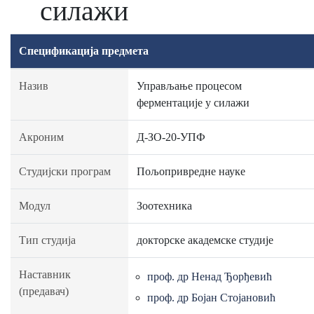
силажи
Спецификација предмета
Назив
Управљање процесом
ферментације у силажи
Акроним
Д-ЗО-20-УПФ
Студијски програм
Пољопривредне науке
Модул
Зоотехника
Тип студија
докторске академске студије
Наставник
проф. др Ненад Ђорђевић
(предавач)
проф. др Бојан Стојановић