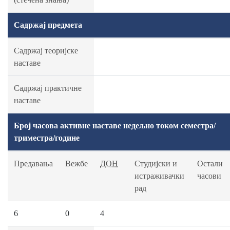
Садржај предмета
Садржај теоријске
наставе
Садржај практичне
наставе
Број часова активне наставе недељно током семестра/
триместра/године
Предавања
Вежбе
ДОН
Студијски и
Остали
истраживачки
часови
рад
6
0
4