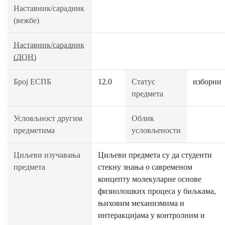
Наставник/сарадник
(вежбе)
Наставник/сарадник
(ДОН)
Број ЕСПБ
12.0
Статус
изборни
предмета
Условљност другим
Облик
предметима
условљености
Циљеви изучавања
Циљеви предмета су да студенти
предмета
стекну знања о савременом
концепту молекуларне основе
физиолошких процеса у биљкама,
њиховим механизмима и
интеракцијама у контролним и