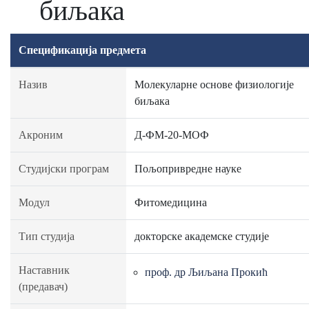
биљака
Спецификација предмета
Назив
Молекуларне основе физиологије
биљака
Акроним
Д-ФМ-20-МОФ
Студијски програм
Пољопривредне науке
Модул
Фитомедицина
Тип студија
докторске академске студије
Наставник
проф. др Љиљана Прокић
(предавач)