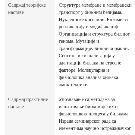
Садржај теоријске
Структура мембране и мембрански
наставе
транспорт у биљним ћелијама.
Нуклеинске киселине. Ензими за
репликацију и модификације.
Организација и структура биљног
генома. Мутације и
трансформације. Биљни хормони.
Сенсинг и сигнализација у
адаптацији биљака на стресне
факторе. Молекуларна и
физиолошка анализа биљака –
омик технике.
Садржај практичне
Упознавање са методама за
наставе
испитивање биохемијских и
физиолошких процеса у биљкама.
Израда семинарског рада са
елементима научно-истраживачког