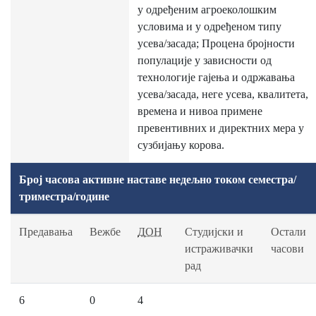
у одређеним агроеколошким
условима и у одређеном типу
усева/засада; Процена бројности
популације у зависности од
технологије гајења и одржавања
усева/засада, неге усева, квалитета,
времена и нивоа примене
превентивних и директних мера у
сузбијању корова.
Број часова активне наставе недељно током семестра/
триместра/године
Предавања
Вежбе
ДОН
Студијски и
Остали
истраживачки
часови
рад
6
0
4