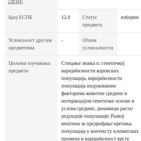
(ДОН)
Број ЕСПБ
12.0
Статус
изборни
предмета
Условљност другим
-
Облик
предметима
условљености
Циљеви изучавања
Стицање знања о: генетичкој
предмета
варијабилности коровских
популација, варијабилности
популација индукованим
факторима животне средине и
интеракцијом генетичке основе и
услова средине, динамици раста/
редукције популације; Развој
вештина за предвиђање кретања
популација у контексту климатских
промена и варијабилност врсте