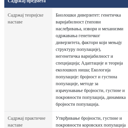
Садржај предмета
Садржај теоријске
Биолошки диверзитет: генетичка
наставе
варијабилност (типови
наслеђивања, извори и механизми
одржавања генетичког
диверзитета, фактори који мењају
структуру популације),
негенетичка варијабилност и
специјација; Адаптације и теорија
еколошких ниша; Екологија
популације: бројност и густина
популације, методе за
израчунавање бројности, густине и
покровности популација, динамика
бројности популација.
Садржај практичне
Утврђивање бројности, густине и
наставе
покровности коровских популација