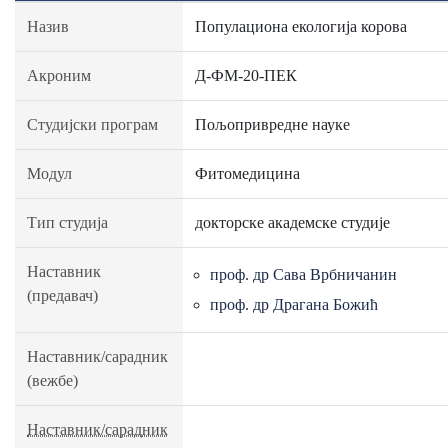
Назив
Популациона екологија корова
Акроним
Д-ФМ-20-ПЕК
Студијски програм
Пољопривредне науке
Модул
Фитомедицина
Тип студија
докторске академске студије
Наставник
проф. др Сава Врбничанин
(предавач)
проф. др Драгана Божић
Наставник/сарадник
(вежбе)
Наставник/сарадник