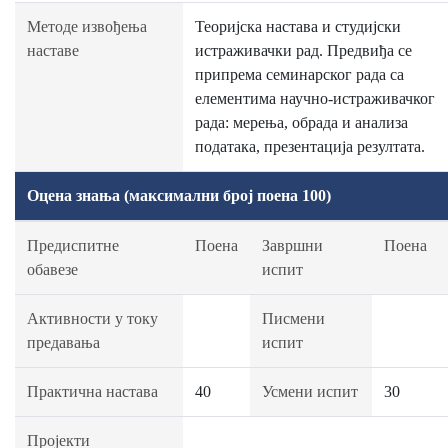
Методе извођења
Теоријска настава и студијски
наставе
истраживачки рад. Предвиђа се
припрема семинарског рада са
елементима научно-истраживачког
рада: мерења, обрада и анализа
података, презентација резултата.
Оцена знања (максимални број поена 100)
Предиспитне
Поена
Завршни
Поена
обавезе
испит
Активности у току
Писмени
предавања
испит
Практична настава
40
Усмени испит
30
Пројекти