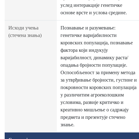
услед интеракције генетичке
основе врсте и услова средине.
Исходи учења
Познавање и разумевање:
(стечена знања)
генетичке варијабилности
коровских популација, познавање
фактора који индукују
варијабилност, динамику раста/
опадања бројности популације.
Оспособљеност за примену метода
за утврђивање бројности, густине и
покровности коровских популација
у различитим агроеколошким
условима, развије критичко и
креативно мишљење о садржају
предмета и презентује стечено
знање.