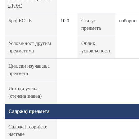
(ДОН)
Број ЕСПБ
10.0
Статус
изборни
предмета
Условљност другим
Облик
предметима
условљености
Циљеви изучавања
предмета
Исходи учења
(стечена знања)
Садржај предмета
Садржај теоријске
наставе