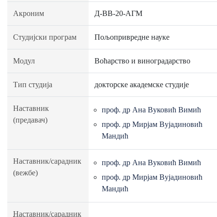
Акроним
Д-ВВ-20-АГМ
Студијски програм
Пољопривредне науке
Модул
Воћарство и виноградарство
Тип студија
докторске академске студије
Наставник
проф. др Ана Вуковић Вимић
(предавач)
проф. др Мирјам Вујадиновић
Мандић
Наставник/сарадник
проф. др Ана Вуковић Вимић
(вежбе)
проф. др Мирјам Вујадиновић
Мандић
Наставник/сарадник