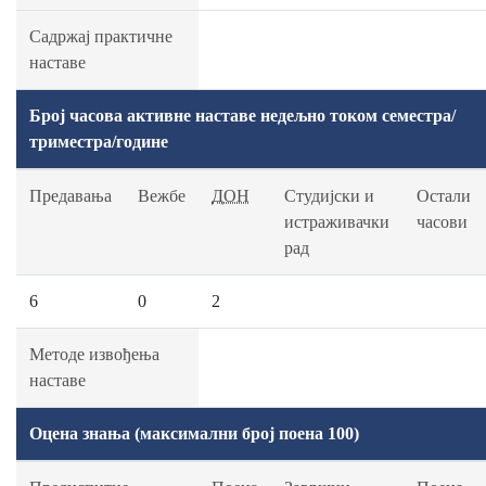
Садржај практичне
наставе
Број часова активне наставе недељно током семестра/
триместра/године
Предавања
Вежбе
ДОН
Студијски и
Остали
истраживачки
часови
рад
6
0
2
Методе извођења
наставе
Оцена знања (максимални број поена 100)