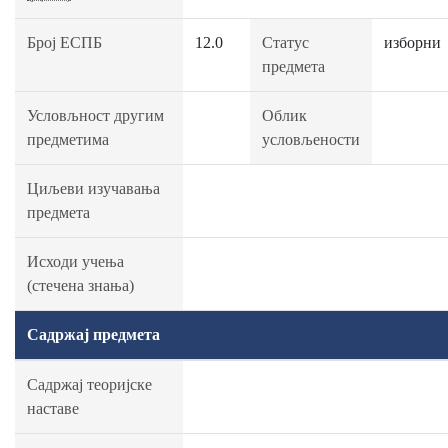
Број ЕСПБ
12.0
Статус
изборни
предмета
Условљност другим
Облик
предметима
условљености
Циљеви изучавања
предмета
Исходи учења
(стечена знања)
Садржај предмета
Садржај теоријске
наставе