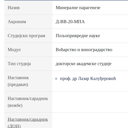
Назив
Минералне парагенезе
Акроним
Д-ВВ-20-МПА
Студијски програм
Пољопривредне науке
Модул
Воћарство и виноградарство
Тип студија
докторске академске студије
Наставник
проф. др Лазар Калуђеровић
(предавач)
Наставник/сарадник
(вежбе)
Наставник/сарадник
(ДОН)