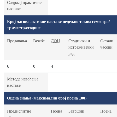
Садржај практичне
наставе
Број часова активне наставе недељно током семестра/
триместра/године
Предавања
Вежбе
ДОН
Студијски и
Остали
истраживачки
часови
рад
6
0
4
Методе извођења
наставе
Оцена знања (максимални број поена 100)
Предиспитне
Поена
Завршни
Поена