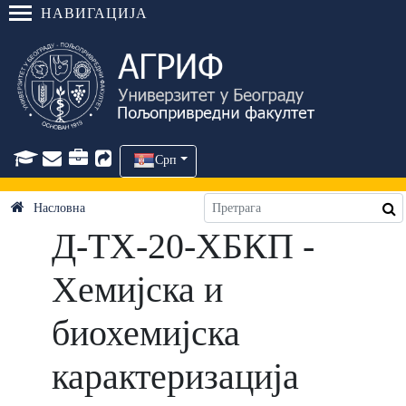
НАВИГАЦИЈА
Срп
Насловна
Д-ТХ-20-ХБКП -
Хемијска и
биохемијска
карактеризација