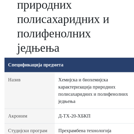
природних
полисахаридних и
полифенолних
једњења
Спецификација предмета
Назив
Хемијска и биохемијска
карактеризација природних
полисахаридних и полифенолних
једњења
Акроним
Д-ТХ-20-ХБКП
Студијски програм
Прехрамбена технологија