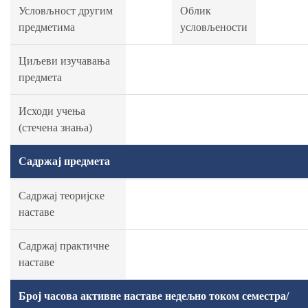
Условљност другим
Облик
предметима
условљености
Циљеви изучавања
предмета
Исходи учења
(стечена знања)
Садржај предмета
Садржај теоријске
наставе
Садржај практичне
наставе
Број часова активне наставе недељно током семестра/