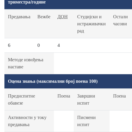
триместра/године
Предавања
Вежбе
ДОН
Студијски и
Остали
истраживачки
часови
рад
6
0
4
Методе извођења
наставе
Оцена знања (максимални број поена 100)
Предиспитне
Поена
Завршни
Поена
обавезе
испит
Активности у току
Писмени
предавања
испит