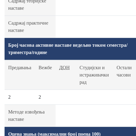
Садржај теоријске
наставе
Садржај практичне
наставе
Број часова активне наставе недељно током семестра/
триместра/године
Предавања
Вежбе
ДОН
Студијски и
Остали
истраживачки
часови
рад
2
2
Методе извођења
наставе
Оцена знања (максимални број поена 100)