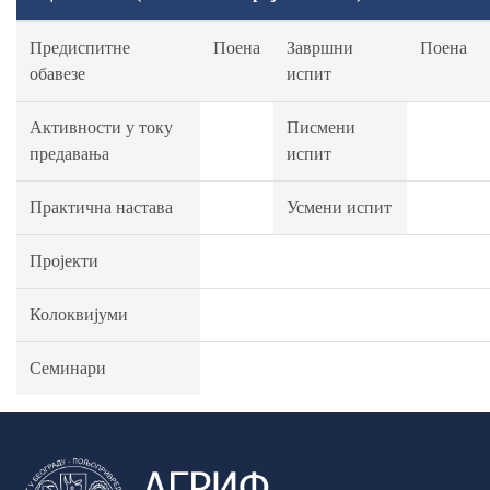
Предиспитне
Поена
Завршни
Поена
обавезе
испит
Активности у току
Писмени
предавања
испит
Практична настава
Усмени испит
Пројекти
Колоквијуми
Семинари