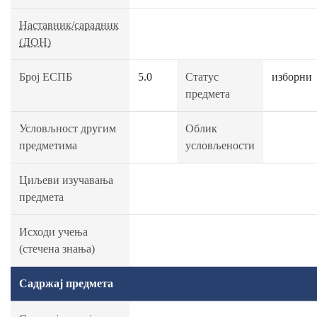
Наставник/сарадник
(ДОН)
Број ЕСПБ
5.0
Статус
изборни
предмета
Условљност другим
Облик
предметима
условљености
Циљеви изучавања
предмета
Исходи учења
(стечена знања)
Садржај предмета