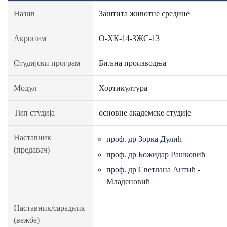
Назив
Заштита животне средине
Акроним
О-ХК-14-ЗЖС-13
Студијски програм
Биљна производња
Модул
Хортикултура
Тип студија
основне академске студије
Наставник
проф. др Зорка Дулић
(предавач)
проф. др Божидар Рашковић
проф. др Светлана Антић -
Младеновић
Наставник/сарадник
(вежбе)