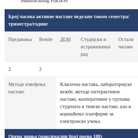
Manufacturing Practices
Број часова активне наставе недељно током семестра/
триместра/године
Предавања
Вежбе
ДОН
Студијски и
Остали
истраживачки
часови
рад
2
2
Методе извођења
Класична настава, лабораторијске
наставе
вежбе, методе интерактивне
наставе, кооперативне у групама
студената и тимске наставе, као и
коришћење платформе за
електронско учење.
Оцена знања (максимални број поена 100)