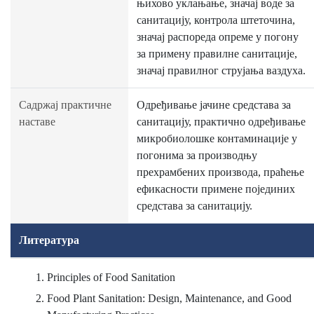
њихово уклањање, значај воде за
санитацију, контрола штеточина,
значај распореда опреме у погону
за примену правилне санитације,
значај правилног струјања ваздуха.
Садржај практичне
Одређивање јачине средстава за
наставе
санитацију, практично одређивање
микробиолошке контаминације у
погонима за производњу
прехрамбених производа, праћење
ефикасности примене појединих
средстава за санитацију.
Литература
Principles of Food Sanitation
Food Plant Sanitation: Design, Maintenance, and Good