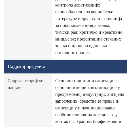
контрола дератизације;
оспособљеност за коришћење
литературе и других информација
за побољшање нивоа знања;
тимски рад; критичко и креативно
мишљење; презентација стечених
знања и процена одвијања
наставног процеса.
Садржај предмета
Садржај теоријске
Основни принципи санитације,
наставе
основни извори контаминације у
прехрамбеној индустрији, хигијена
запослених, средства за прање и
санитацију и начини деловања,
особине површина које долазе у
контакт са храном, биофилмови и