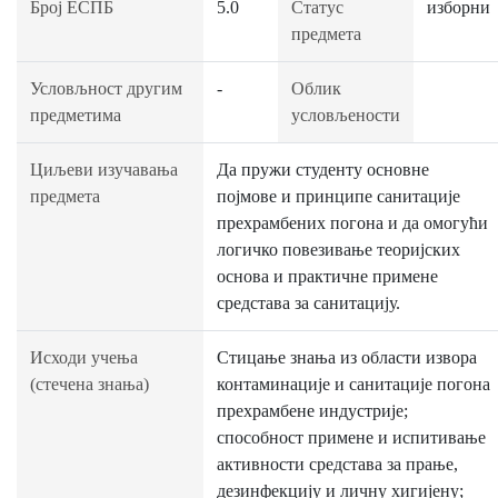
Број ЕСПБ
5.0
Статус
изборни
предмета
Условљност другим
-
Облик
предметима
условљености
Циљеви изучавања
Да пружи студенту основне
предмета
појмове и принципе санитације
прехрамбених погона и да омогући
логичко повезивање теоријских
основа и практичне примене
средстава за санитацију.
Исходи учења
Стицање знања из области извора
(стечена знања)
контаминације и санитације погона
прехрамбене индустрије;
способност примене и испитивање
активности средстава за прање,
дезинфекцију и личну хигијену;