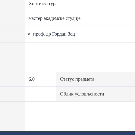
Хортикултура
мастер академске студије
проф. др Гордан Зец
6.0
Статус предмета
Облик условљености