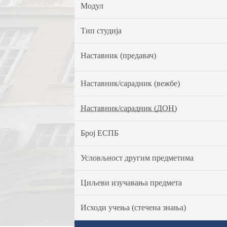
Модул
Тип студија
Наставник (предавач)
Наставник/сарадник (вежбе)
Наставник/сарадник (ДОН)
Број ЕСПБ
Условљност другим предметима
Циљеви изучавања предмета
Исходи учења (стечена знања)