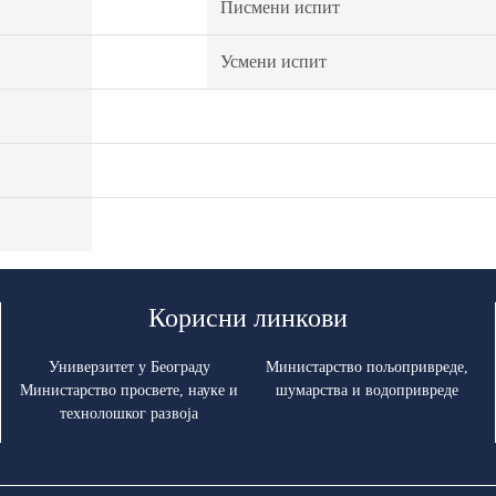
Писмени испит
Усмени испит
Корисни линкови
Универзитет у Београду
Министарство пољопривреде,
Министарство просвете, науке и
шумарства и водопривреде
технолошког развоја