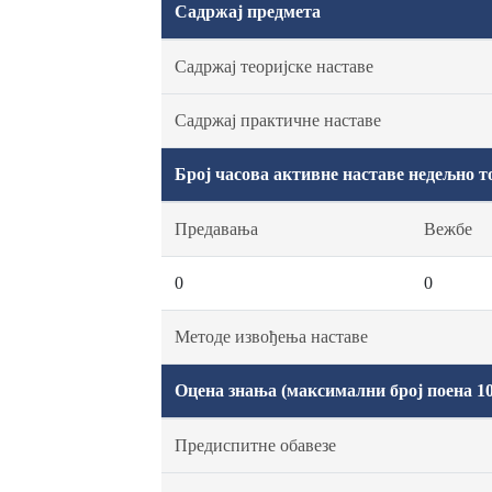
Садржај предмета
Садржај теоријске наставе
Садржај практичне наставе
Број часова активне наставе недељно т
Предавања
Вежбе
0
0
Методе извођења наставе
Оцена знања (максимални број поена 10
Предиспитне обавезе