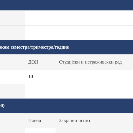
оком семестра/триместра/године
ДОН
Студијски и истраживачки рад
10
0)
Поена
Завршни испит