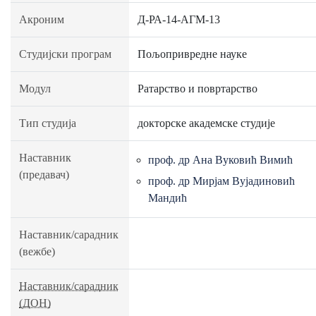
Акроним
Д-РА-14-АГМ-13
Студијски програм
Пољопривредне науке
Модул
Ратарство и повртарство
Тип студија
докторске академске студије
Наставник
проф. др Ана Вуковић Вимић
(предавач)
проф. др Мирјам Вујадиновић
Мандић
Наставник/сарадник
(вежбе)
Наставник/сарадник
(ДОН)