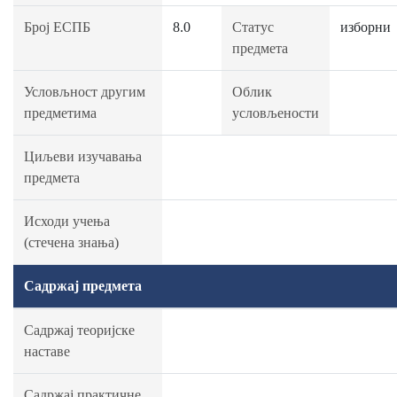
Број ЕСПБ
8.0
Статус
изборни
предмета
Условљност другим
Облик
предметима
условљености
Циљеви изучавања
предмета
Исходи учења
(стечена знања)
Садржај предмета
Садржај теоријске
наставе
Садржај практичне