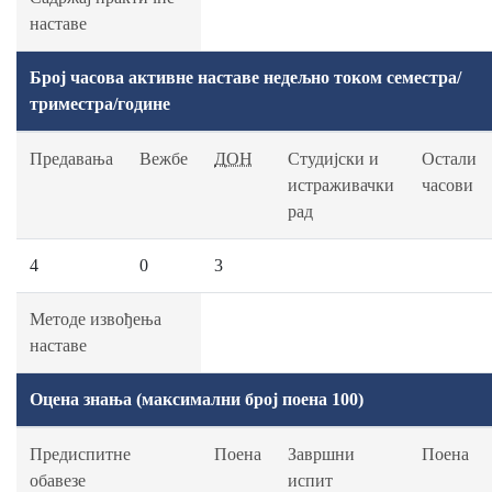
наставе
Број часова активне наставе недељно током семестра/
триместра/године
Предавања
Вежбе
ДОН
Студијски и
Остали
истраживачки
часови
рад
4
0
3
Методе извођења
наставе
Оцена знања (максимални број поена 100)
Предиспитне
Поена
Завршни
Поена
обавезе
испит