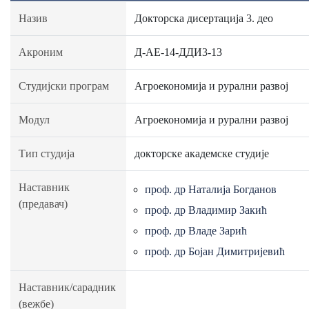
Назив
Докторска дисертација 3. део
Акроним
Д-АЕ-14-ДДИ3-13
Студијски програм
Агроекономија и рурални развој
Модул
Агроекономија и рурални развој
Тип студија
докторске академске студије
Наставник
проф. др Наталија Богданов
(предавач)
проф. др Владимир Закић
проф. др Владе Зарић
проф. др Бојан Димитријевић
Наставник/сарадник
(вежбе)