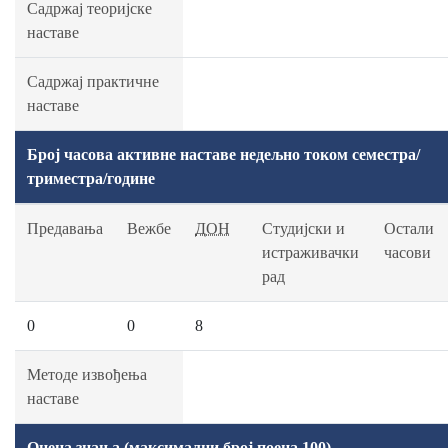
Садржај теоријске
наставе
Садржај практичне
наставе
Број часова активне наставе недељно током семестра/
триместра/године
Предавања
Вежбе
ДОН
Студијски и
Остали
истраживачки
часови
рад
0
0
8
Методе извођења
наставе
Оцена знања (максимални број поена 100)