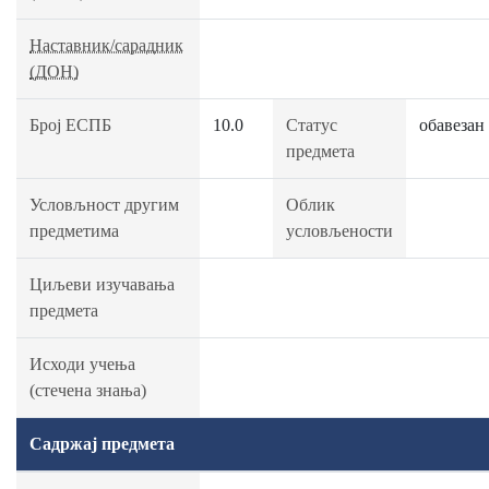
Наставник/сарадник
(ДОН)
Број ЕСПБ
10.0
Статус
обавезан
предмета
Условљност другим
Облик
предметима
условљености
Циљеви изучавања
предмета
Исходи учења
(стечена знања)
Садржај предмета