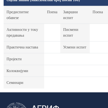
Предиспитне
Поена
Завршни
Поена
обавезе
испит
Активности у току
Писмени
предавања
испит
Практична настава
Усмени испит
Пројекти
Колоквијуми
Семинари