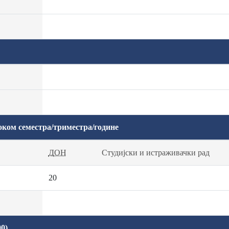
оком семестра/триместра/године
ДОН
Студијски и истраживачки рад
20
0)