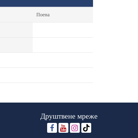
Поена
Друштвене мреже