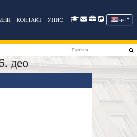
МНИ
КОНТАКТ
УПИС
Срп
6. део