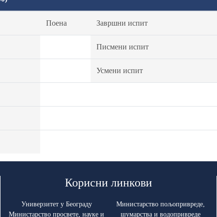
Поена
Завршни испит
Писмени испит
Усмени испит
Корисни линкови
Универзитет у Београду
Министарство пољопривреде,
Министарство просвете, науке и
шумарства и водопривреде