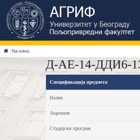
Насловна
Д-АЕ-14-ДДИ6-13 
Спецификација предмета
Назив
Акроним
Студијски програм