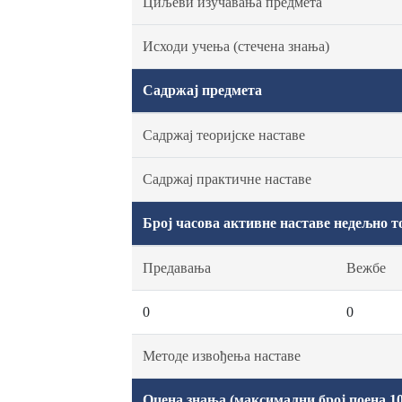
Циљеви изучавања предмета
Исходи учења (стечена знања)
Садржај предмета
Садржај теоријске наставе
Садржај практичне наставе
Број часова активне наставе недељно т
Предавања
Вежбе
0
0
Методе извођења наставе
Оцена знања (максимални број поена 10