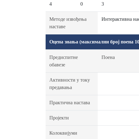
4
0
3
Методе извођења
Интерактивна нас
наставе
Оцена знања (максимални број поена 10
Предиспитне
Поена
обавезе
Активности у току
предавања
Практична настава
Пројекти
Колоквијуми