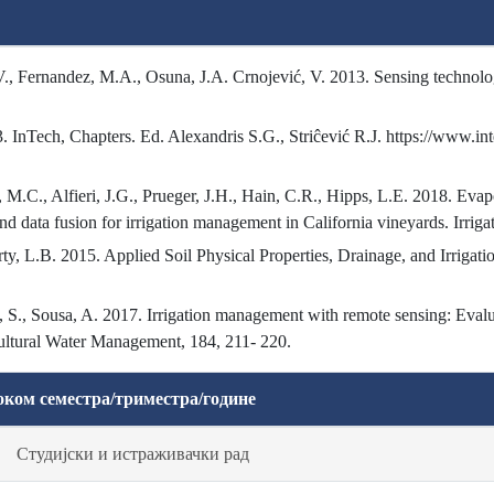
., Fernandez, M.A., Osuna, J.A. Crnojević, V. 2013. Sensing technologi
 InTech, Chapters. Ed. Alexandris S.G., Striĉević R.J. https://www.i
M.C., Alfieri, J.G., Prueger, J.H., Hain, C.R., Hipps, L.E. 2018. Evapo
nd data fusion for irrigation management in California vineyards. Irriga
, L.B. 2015. Applied Soil Physical Properties, Drainage, and Irrigation
n, S., Sousa, A. 2017. Irrigation management with remote sensing: Evalu
cultural Water Management, 184, 211- 220.
оком семестра/триместра/године
Студијски и истраживачки рад