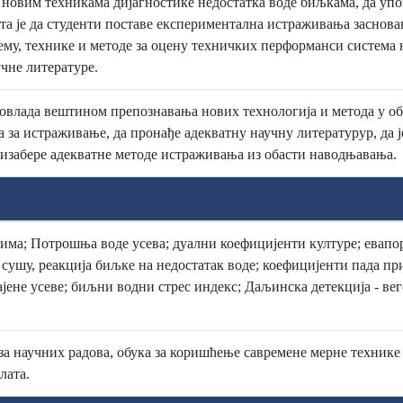
новим техникама дијагностике недостатка воде биљкама, да упо
а је да студенти поставе експериментална истраживања заснов
ему, технике и методе за оцену техничких перформанси систем
учне литературе.
 овлада вештином препознавања нових технологија и метода у о
са за истраживање, да пронађе адекватну научну литературур, да 
 изабере адекватне методе истраживања из обасти наводњавања.
ма; Потрошња воде усева; дуални коефицијенти културе; евапо
 сушу, реакција биљке на недостатак воде; коефицијенти пада 
 гајене усеве; биљни водни стрес индекс; Даљинска детекција - 
а научних радова, обука за коришћење савремене мерне технике 
лата.