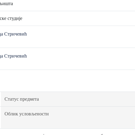
мљишта
ске студије
ца Стричевић
ца Стричевић
Статус предмета
Облик условљености