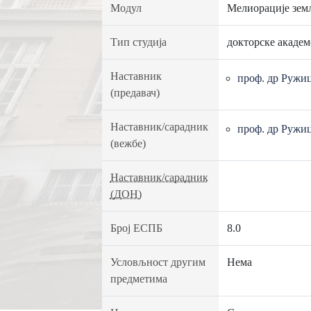
Модул
Мелиорације зе
Тип студија
докторске академ
Наставник
проф. др Ружи
(предавач)
Наставник/сарадник
проф. др Ружи
(вежбе)
Наставник/сарадник
(ДОН)
Број ЕСПБ
8.0
Условљност другим
Нема
предметима