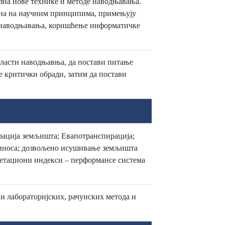
зна нове технике и методе наводњавања.
ана на научним принципима, примењују
а наводњавања, коришћење информатичке
бласти наводњавња, да постави питање
је критички обради, затим да постави
рација земљишта; Eвапотранспирација;
приноса; дозвољено исушивање земљишта
вегетациони индекси – перформансе система
и лабораторијских, рачунских метода и