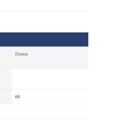
Поена
60