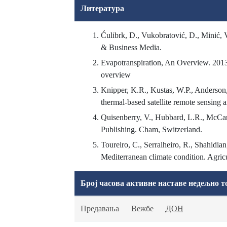
Литература
Ćulibrk, D., Vukobratović, D., Minić, V
& Business Media.
Evapotranspiration, An Overview. 2013.
overview
Knipper, K.R., Kustas, W.P., Anderson, 
thermal-based satellite remote sensing a
Quisenberry, V., Hubbard, L.R., McCarty
Publishing. Cham, Switzerland.
Toureiro, C., Serralheiro, R., Shahidia
Mediterranean climate condition. Agri
Број часова активне наставе недељно т
Предавања
Вежбе
ДОН