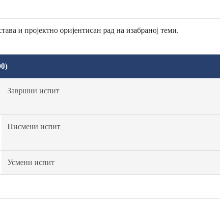
тава и пројектно оријентисан рад на изабраној теми.
0)
Завршни испит
Писмени испит
Усмени испит