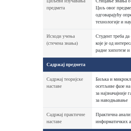
Циљеви изучавања
Стицање знања о 
предмета
Циљ овог предмет
одговарајућу опр
технологије и на
Исходи учења
Студент треба да
(стечена знања)
које је од интере
радне хипотезе и
Садржај предмета
Садржај теоријске
Биљка и микрокли
наставе
осетљиве фазе на
за најзначајније
за наводњавање
Садржај практичне
Практична анализ
наставе
информатичких а