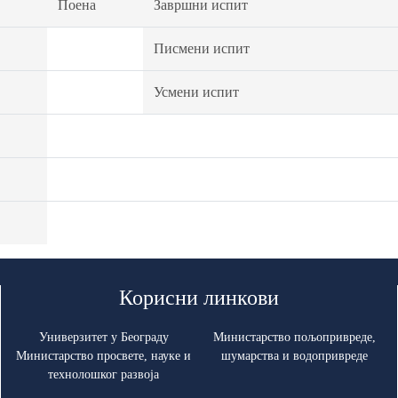
Поена
Завршни испит
Писмени испит
Усмени испит
Корисни линкови
Универзитет у Београду
Министарство пољопривреде,
Министарство просвете, науке и
шумарства и водопривреде
технолошког развоја