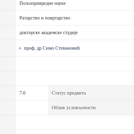
Пољопривредне науке
Ратарство и повртарство
докторске академске студије
проф. др Симо Стевановић
7.0
Статус предмета
Облик условљености