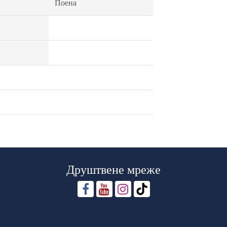
Поена
Друштвене мреже