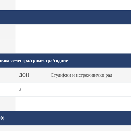
оком семестра/триместра/године
ДОН
Студијски и истраживачки рад
3
0)