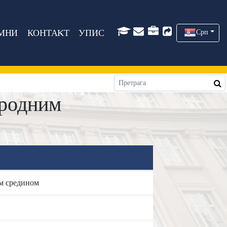
МНИ
КОНТАКТ
УПИС
Срп
иродним
м средином