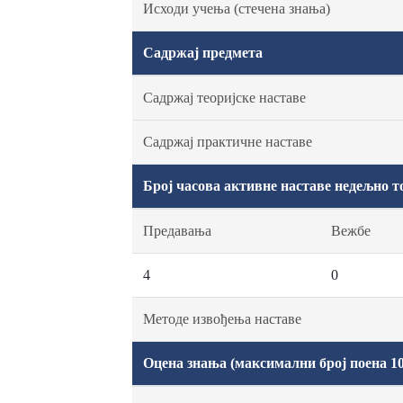
Исходи учења (стечена знања)
Садржај предмета
Садржај теоријске наставе
Садржај практичне наставе
Број часова активне наставе недељно т
Предавања
Вежбе
4
0
Методе извођења наставе
Оцена знања (максимални број поена 10