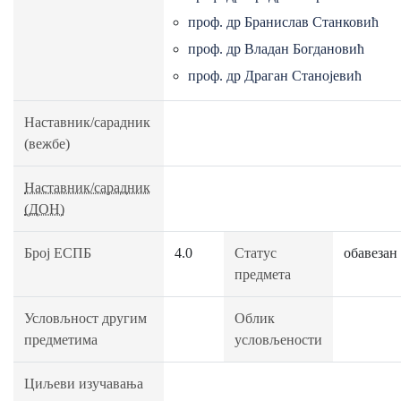
проф. др Бранислав Станковић
проф. др Владан Богдановић
проф. др Драган Станојевић
Наставник/сарадник
(вежбе)
Наставник/сарадник
(ДОН)
Број ЕСПБ
4.0
Статус
обавезан
предмета
Условљност другим
Облик
предметима
условљености
Циљеви изучавања