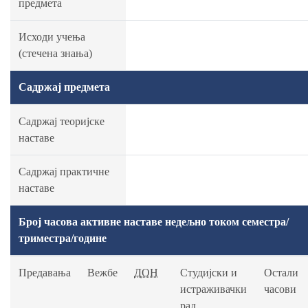
предмета
Исходи учења
(стечена знања)
Садржај предмета
Садржај теоријске
наставе
Садржај практичне
наставе
Број часова активне наставе недељно током семестра/
триместра/године
Предавања
Вежбе
ДОН
Студијски и
Остали
истраживачки
часови
рад