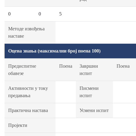
0
0
5
Методе извођења
наставе
Оцена знања (максимални број поена 100)
Предиспитне
Поена
Завршни
Поена
обавезе
испит
Активности у току
Писмени
предавања
испит
Практична настава
Усмени испит
Пројекти