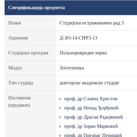
Спецификација предмета
Назив
Студијски истраживачки рад 3
Акроним
Д-ЗО-14-СИР3-13
Студијски програм
Пољопривредне науке
Модул
Зоотехника
Тип студија
докторске академске студије
Наставник
проф. др Славча Христов
(предавач)
проф. др Ненад Ђорђевић
проф. др Драган Радојковић
проф. др Зоран Марковић
проф. др Предраг Перишић