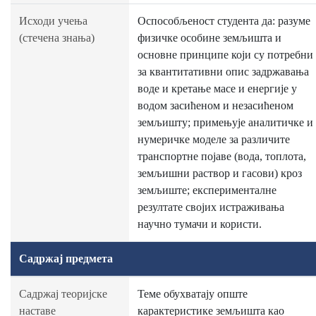
Исходи учења
Оспособљеност студента да: разуме
(стечена знања)
физичке особине земљишта и
основне принципе који су потребни
за квантитативни опис задржавања
воде и кретање масе и енергије у
водом засићеном и незасићеном
земљишту; примењује аналитичке и
нумеричке моделе за различите
транспортне појаве (вода, топлота,
земљишни раствор и гасови) кроз
земљиште; експерименталне
резултате својих истраживања
научно тумачи и користи.
Садржај предмета
Садржај теоријске
Теме обухватају опште
наставе
карактеристике земљишта као