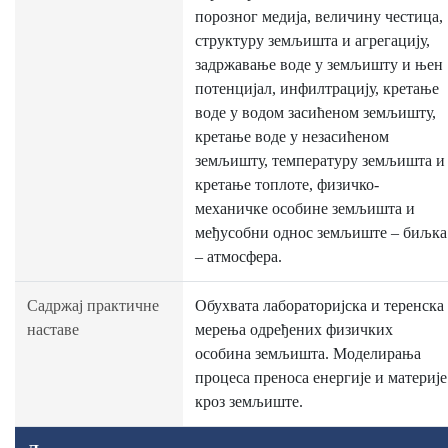
порозног медија, величину честица,
структуру земљишта и агрегацију,
задржавање воде у земљишту и њен
потенцијал, инфилтрацију, кретање
воде у водом засићеном земљишту,
кретање воде у незасићеном
земљишту, температуру земљишта и
кретање топлоте, физичко-
механичке особине земљишта и
међусобни однос земљиште – биљка
– атмосфера.
Садржај практичне
Обухвата лабораторијска и теренска
наставе
мерења одређених физичких
особина земљишта. Моделирања
процеса преноса енергије и материје
кроз земљиште.