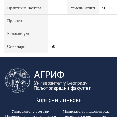
Практична настава
Усмени испит
50
Пројекти
Колоквијуми
Семинари
50
Корисни линкови
Универзитет у Београду
Министарство пољопривреде,
Министарство просвете, науке и
шумарства и водопривреде