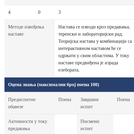
4
0
3
Методе извођења
Настава се изводи кроз предавања,
наставе
теренски и лабораторијски рад.
Теоријска настава у комбинацији са
интерактивном наставом ће се
одржати у свим областима. У току
наставе предвиђена је израда
елебората.
Оцена знања (максимални број поена 100)
Предиспитне
Поена
Завршни
Поена
обавезе
испит
Активности у току
Писмени
предавања
испит