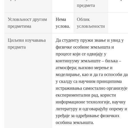
предмета
Условљност другим
Нема
Облик
предметима
услова.
условљености
Циљеви изучавања
Да студенту пружи знање и увид у
предмета
физичке особине земљишта и
процесе који се одвијају у
континууму земљиште – биљка –
атмосфера; њихово мерење и
моделирање, као и да га оспособи да
у скалду са научним принципима
истраживања самостално организује
експериментални рад, користи
информационе технологије, научну
литературу и одговарајућу опрему и
уређаје за одређивање физичких
особина земљишта.