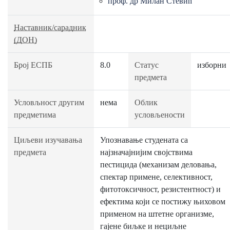
проф. др Милан Стевић
Наставник/сарадник
(ДОН)
Број ЕСПБ
8.0
Статус
изборни
предмета
Условљност другим
нема
Облик
предметима
условљености
Циљеви изучавања
Упознавање студената са
предмета
најзначајнијим својствима
пестицида (механизам деловања,
спектар примене, селективност,
фитотоксичност, резистентност) и
ефектима који се постижу њиховом
применом на штетне организме,
гајене биљке и нециљне