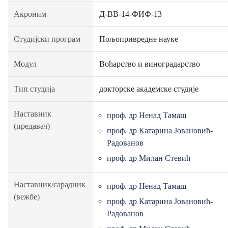
Акроним
Д-ВВ-14-ФИФ-13
Студијски програм
Пољопривредне науке
Модул
Воћарство и виноградарство
Тип студија
докторске академске студије
Наставник
проф. др Ненад Тамаш
(предавач)
проф. др Катарина Јовановић-
Радованов
проф. др Милан Стевић
Наставник/сарадник
проф. др Ненад Тамаш
(вежбе)
проф. др Катарина Јовановић-
Радованов