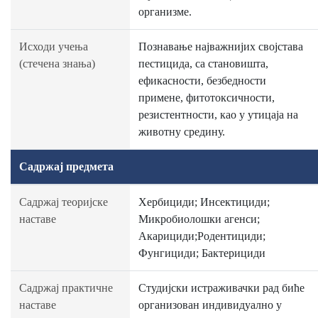
организме.
Исходи учења
Познавање најважнијих својстава
(стечена знања)
пестицида, са становишта,
ефикасности, безбедности
примене, фитотоксичности,
резистентности, као у утицаја на
животну средину.
Садржај предмета
Садржај теоријске
Хербициди; Инсектициди;
наставе
Микробиолошки агенси;
Акарициди;Родентициди;
Фунгициди; Бактерициди
Садржај практичне
Студијски истраживачки рад биће
наставе
организован индивидуално у