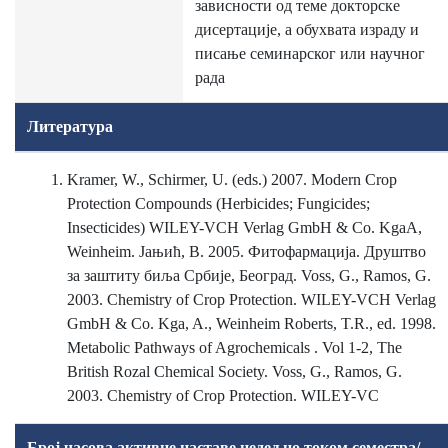
зависности од теме докторске
дисертације, а обухвата израду и
писање семинарског или научног
рада
Литература
Kramer, W., Schirmer, U. (eds.) 2007. Modern Crop
Protection Compounds (Herbicides; Fungicides;
Insecticides) WILEY-VCH Verlag GmbH & Co. KgaA,
Weinheim. Jaњић, В. 2005. Фитофармација. Друштво
за заштиту биља Србије, Београд. Voss, G., Ramos, G.
2003. Chemistry of Crop Protection. WILEY-VCH Verlag
GmbH & Co. Kga, A., Weinheim Roberts, T.R., ed. 1998.
Metabolic Pathways of Agrochemicals . Vol 1-2, The
British Rozal Chemical Society. Voss, G., Ramos, G.
2003. Chemistry of Crop Protection. WILEY-VC
Број часова активне наставе недељно током семестра/