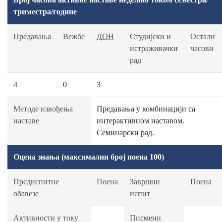
триместра/године
Предавања
Вежбе
ДОН
Студијски и
Остали
истраживачки
часови
рад
4
0
3
Методе извођења
Предавања у комбинацији са
наставе
интерактивном наставом.
Семинарски рад.
Оцена знања (максимални број поена 100)
Предиспитне
Поена
Завршни
Поена
обавезе
испит
Активности у току
Писмени