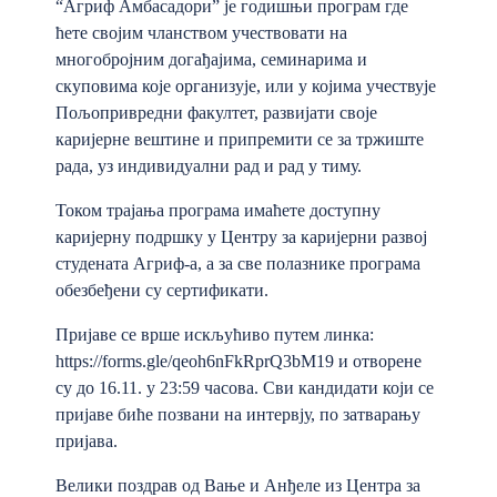
“Агриф Амбасадори” је годишњи програм где
ћете својим чланством учествовати на
многобројним догађајима, семинарима и
скуповима које организује, или у којима учествује
Пољопривредни факултет, развијати своје
каријерне вештине и припремити се за тржиште
рада, уз индивидуални рад и рад у тиму.
Током трајања програма имаћете доступну
каријерну подршку у Центру за каријерни развој
студената Агриф-а, а за све полазнике програма
обезбеђени су сертификати.
Пријаве се врше искљућиво путем линка:
https://forms.gle/qeoh6nFkRprQ3bM19
и отворене
су до 16.11. у 23:59 часова. Сви кандидати који се
пријаве биће позвани на интервју, по затварању
пријава.
Велики поздрав од Вање и Анђеле из Центра за