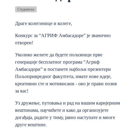
Студентске
Драге колегинице и колеге,
Конкурс за “АГРИФ Амбасадоре” је званично
отворен!
Уколико желите да будете полазници прве
генерације бесплатног програма “Агриф
Амбасадори” и постанете најбољи презентери
Пољопривредног факултета, имате нове идеје,
креативни сте и мотивисани - ово је прави позив
за вас!
Уз дружење, путовања и рад на вашим каријерним
вештинама, научићете и како да организујете
догађаја, радите у тиму, јавно наступате и многе
друге вештине.