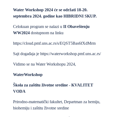
Water Workshop 2024 će se održati 18-20.
septembra 2024. godine kao HIBRIDNI SKUP.
Celokuan program se nalazi u
II Obaveštenju
WW2024
dostupnom na linku
https://cloud.pmf.uns.ac.rs/s/EQST5Bas6fXdMrm
Sajt događaja je
https://waterworkshop.pmf.uns.ac.rs/
Vidimo se na Water Workshopu 2024,
WaterWorkshop
Škola za zaštitu životne sredine - KVALITET
VODA
Prirodno-matematički fakultet, Departman za hemiju,
biohemiju i zaštitu životne sredine