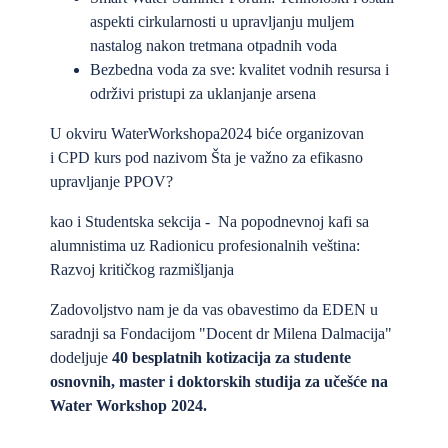
aspekti cirkularnosti u upravljanju muljem
nastalog nakon tretmana otpadnih voda
Bezbedna voda za sve: kvalitet vodnih resursa i
održivi pristupi za uklanjanje arsena
U okviru WaterWorkshopa2024 biće organizovan
i CPD kurs pod nazivom Šta je važno za efikasno
upravljanje PPOV?
kao i Studentska sekcija - Na popodnevnoj kafi sa
alumnistima uz Radionicu profesionalnih veština:
Razvoj kritičkog razmišljanja
Zadovoljstvo nam je da vas obavestimo da EDEN u
saradnji sa Fondacijom "Docent dr Milena Dalmacija"
dodeljuje
40 besplatnih kotizacija za studente
osnovnih, master i doktorskih studija za učešće na
Water Workshop 2024.