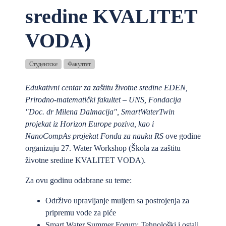
sredine KVALITET
VODA)
Студентске
Факултет
Edukativni centar za zaštitu životne sredine EDEN,
Prirodno-matematički fakultet – UNS, Fondacija
"Doc. dr Milena Dalmacija", SmartWaterTwin
projekat iz Horizon Europe poziva, kao i
NanoCompAs projekat Fonda za nauku RS
ove godine
organizuju 27. Water Workshop (Škola za zaštitu
životne sredine KVALITET VODA).
Za ovu godinu odabrane su teme:
Održivo upravljanje muljem sa postrojenja za
pripremu vode za piće
Smart Water Summer Forum: Tehnološki i ostali