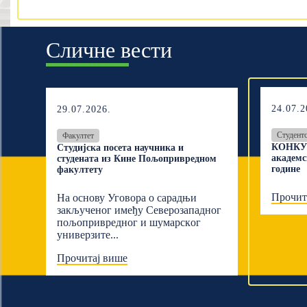
Сличне вести
24.07.2
29.07.2026.
Студент
Факултет
КОНКУР
Студијска посета научника и
академс
студената из Кине Пољопривредном
године
факултету
Прочит
На основу Уговора о сарадњи
закљученог имеђу Северозападног
пољопривредног и шумарскoг
универзите...
Прочитај више