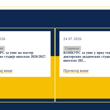
026.
24.07.2026.
ске
Студентске
С за упис на мастер
КОНКУРС за упис у прву го
ке студије школске 2026/2027.
докторских академских студи
школске 202...
ај више
Прочитај више