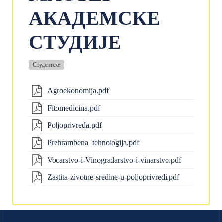
АКАДЕМСКЕ
СТУДИЈЕ
Студентске
Agroekonomija.pdf
Fitomedicina.pdf
Poljoprivreda.pdf
Prehrambena_tehnologija.pdf
Vocarstvo-i-Vinogradarstvo-i-vinarstvo.pdf
Zastita-zivotne-sredine-u-poljoprivredi.pdf