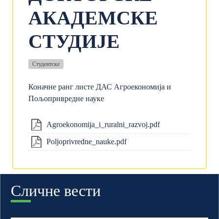
АКАДЕМСКЕ
СТУДИЈЕ
Студентске
Коначне ранг листе ДАС Агроекономија и
Пољопривредне науке
Agroekonomija_i_ruralni_razvoj.pdf
Poljoprivredne_nauke.pdf
Сличне вести