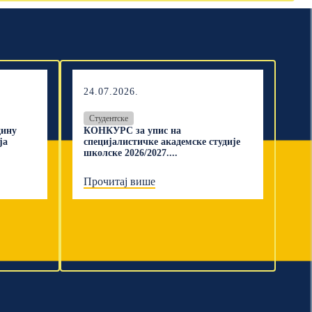
24.07.2026.
Студентске
дину
КОНКУРС за упис на
ја
специјалистичке академске студије
школске 2026/2027....
Прочитај више