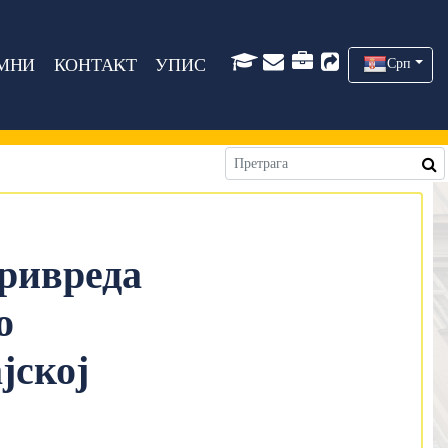
МНИ
КОНТАКТ
УПИС
Срп
ривреда
о
јској