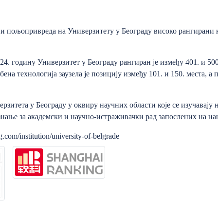
 и пољопривреда на Универзитету у Београду високо рангирани
24. годину Универзитет у Београду рангиран је између 401. и 50
ена технологија заузела је позицију између 101. и 150. места, а
рзитета у Београду у оквиру научних области које се изучавај
изнање за академски и научно-истраживачки рад запослених на на
com/institution/university-of-belgrade