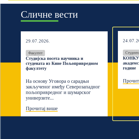
Сличне вести
24.07.2
29.07.2026.
Студент
Факултет
КОНКУР
Студијска посета научника и
академс
студената из Кине Пољопривредном
године
факултету
Прочит
На основу Уговора о сарадњи
закљученог имеђу Северозападног
пољопривредног и шумарскoг
универзите...
Прочитај више