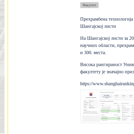
Факултет
Прехрамбена технологија
Шангајској листи
На Шангајској листи за 20
научних области, прехрамб
и 300. места.
Висока рангираност Униве
факултету је значајно пр
https://www.shanghairanking.