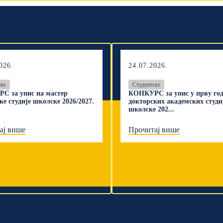
026.
24.07.2026.
ске
Студентске
С за упис на мастер
КОНКУРС за упис у прву го
ке студије школске 2026/2027.
докторских академских студи
школске 202...
ај више
Прочитај више