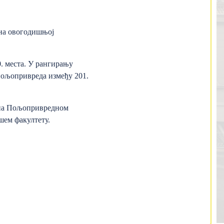
 на овогодишњој
0. места. У рангирању
 пољопривреда између 201.
у на Пољопривредном
шем факултету.