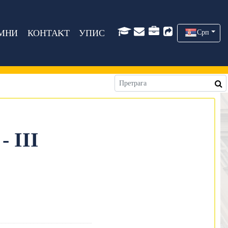
МНИ
КОНТАКТ
УПИС
Срп
 III