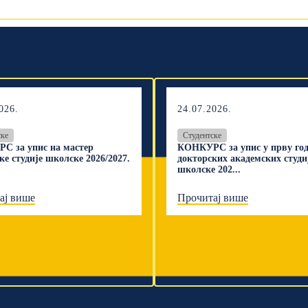
026.
24.07.2026.
ске
Студентске
С за упис на мастер
КОНКУРС за упис у прву го
ке студије школске 2026/2027.
докторских академских студи
школске 202...
ај више
Прочитај више