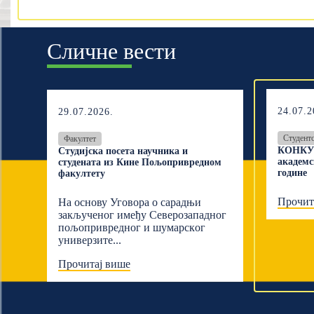
Сличне вести
24.07.2
29.07.2026.
Студент
Факултет
КОНКУР
Студијска посета научника и
академс
студената из Кине Пољопривредном
године
факултету
Прочит
На основу Уговора о сарадњи
закљученог имеђу Северозападног
пољопривредног и шумарскoг
универзите...
Прочитај више