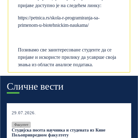
пријаве доступно је на следећем линку:
https://petnica.rs/skola-r-programiranja-sa-
primenom-u-biotehnickim-naukama/
Позивамо све заинтересоване студенте да се
пријаве и искористе прилику да усаврше своја
знања из области анализе података.
Сличне вести
29.07.2026.
Факултет
Студијска посета научника и студената из Кине
Пољопривредном факултету