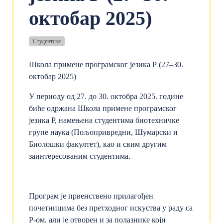
октобар 2025)
Студентске
Школа примене програмског језика Р (27–30.
октобар 2025)
У периоду од 27. до 30. октобра 2025. године
биће одржана Школа примене програмског
језика Р, намењена студентима биотехничке
групе наука (Пољопривредни, Шумарски и
Биолошки факултет), као и свим другим
заинтересованим студентима.
Програм је првенствено прилагођен
почетницима без претходног искуства у раду са
Р-ом, али је отворен и за полазнике који