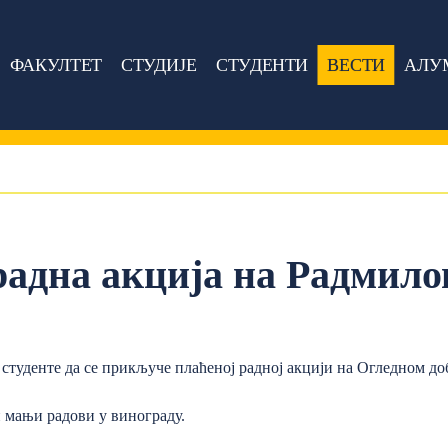
ФАКУЛТЕТ
СТУДИЈЕ
СТУДЕНТИ
ВЕСТИ
АЛУ
радна акција на Радмило
студенте да се прикључе плаћеној радној акцији на Огледном д
и мањи радови у винограду.