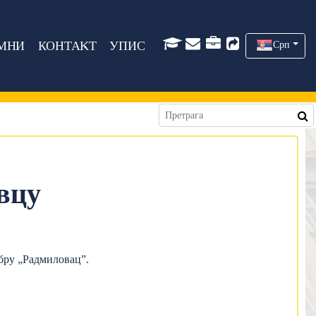
МНИ
КОНТАКТ
УПИС
Срп
вцу
обру „Радмиловац”.