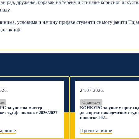
чан рад, дружење, боравак на терену и стицање корисног искуств
наду.
минима, условима и начину пријаве студенти се могу јавити Тија
дне акције.
026.
24.07.2026.
ске
Студентске
С за упис на мастер
КОНКУРС за упис у прву го
ке студије школске 2026/2027.
докторских академских студи
школске 202...
ај више
Прочитај више