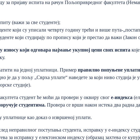
ду за пријаву испита на рачун Пољопривредног факултета (Немањ
питу (важи за све студенте);
уденте који су уписали четврту годину трећи и више пута-„поста
уденте који студирају по пропису који је престао да важи (Закон 
у износу који одговара
најмање
укупној цени свих испита
које
ку.
латити на једној уплатници. Пример
правилно попуњене уплатн
но је да у пољу „Сврха уплате“ наведете за који ниво студија је у
рске студије).
акултета студент ће моћи да провери у оквиру свог
е-индекса
(ел
поручује студентима
.
Провера се врши након истека два радна да
у уплатнице као доказ о извршеној уплати.
след неправилног поступања студента, исправку у е-индексу ст
тева за исправку у електонском индексу (образац захтева се куп