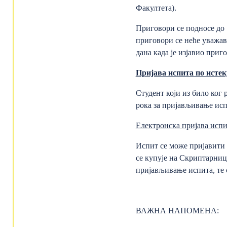
Факултета).
Приговори се подносе дo
приговори се неће уважав
дана када је изјавио приг
Пријава испита по исте
Студент који из било ког
рока за пријављивање испи
Електронска пријава испи
Испит се може пријавити
се купује на Скриптарни
пријављивање испита, те с
ВАЖНА НАПОМЕНА: