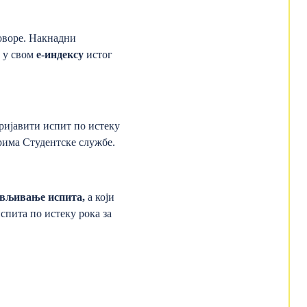
оворе. Накнадни
и у свом
е-индексу
истог
пријавити испит по истеку
ерима Студентске службе.
јављивање испита,
а који
спита по истеку рока за