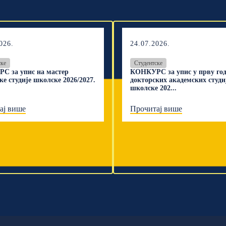
026.
24.07.2026.
ске
Студентске
С за упис на мастер
КОНКУРС за упис у прву го
ке студије школске 2026/2027.
докторских академских студи
школске 202...
ај више
Прочитај више