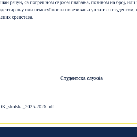
ешан рачун, са погрешном сврхом плаћања, позивом на број, ил
дентирању или немогућности повезивања уплате са студентом, 
ених средстава.
Студентска служба
K_skolska_2025-2026.pdf