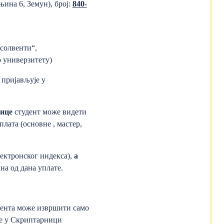
ина 6, Земун), број:
840-
псолвенти“,
о универзитету)
 пријављује у
ице
студент може видети
плата (основне , мастер,
ектронског индекса),
а
на од дана уплате.
удента може извршити само
ује у Скриптарници