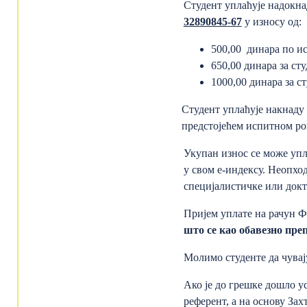
Студент уплаћује надокна
32890845
-
6
7
у износу од:
500,00 динара по ис
650,00 динара за ст
1000,00 динара за ст
Студент уплаћује накнаду
предстојећем испитном ро
Укупан износ се може уп
у свом е-индексу. Неопход
специјалистичке или докто
Пријем уплате на рачун Ф
што се као обавезно пре
Молимо студенте да чувај
Ако је до грешке дошло у
референт, а на основу Зах