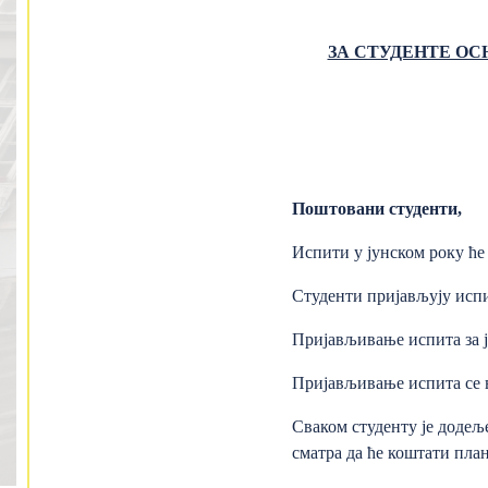
ЗА СТУДЕНТЕ О
Поштовани студенти,
Испити у јунском року ће
Студенти пријављују исп
Пријављивање испита за ју
Пријављивање испита се 
Сваком студенту је дод
сматра да ће коштати пла