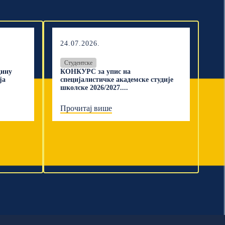
24.07.2026.
Студентске
дину
КОНКУРС за упис на
ја
специјалистичке академске студије
школске 2026/2027....
Прочитај више