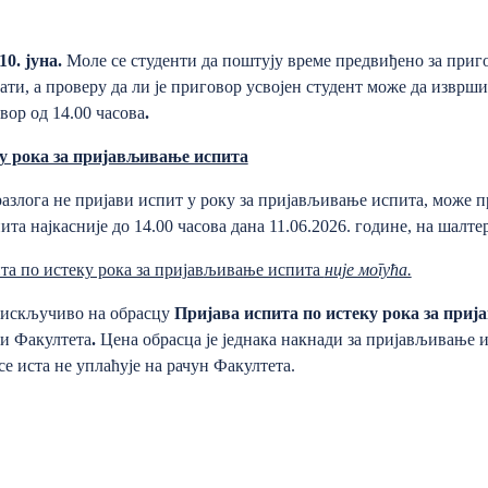
10. јуна.
Моле се студенти да поштују време предвиђено за приг
ати, а проверу да ли је приговор усвојен студент може да изврш
овор од 14.00 часова
.
ку рока за пријављивање испита
 разлога не пријави испит у року за пријављивање испита, може 
та најкасније до 14.00 часова дана 11.06.2026. године, на шалт
та по истеку рока за пријављивање испита
није могућа.
 искључиво на обрасцу
Пријава испита по истеку рока за при
ци Факултета
.
Цена обрасца је једнака накнади за пријављивање и
е иста не уплаћује на рачун Факултета.