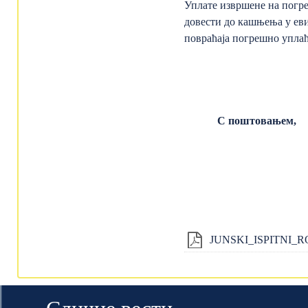
Уплате извршене на погр
довести до кашњења у еви
повраћаја погрешно уплаћ
С поштовањем,
JUNSKI_ISPITNI_RO