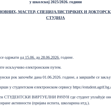
у школској 202
5
/202
6
. годин
и
СНОВНИХ, МАСТЕР, СПЕЦИЈАЛИСТИЧКИХ И ДОКТОРС
СТУДИЈА
 се одржати
од
15
.0
6
. до
28
.0
6
.20
2
6
.
године.
ите искључиво електронским путем.
нски рок започеће дана 01.06.2026. године, а завршиће се закључ
врши у студентском електронском сервису
https://estudent.agrif.bg.
ељен СТУДЕНТСКИ ВИРТУЕЛНИ РАЧУН где студент уплаћује онол
ниране активности (пријава испита, школарина итд.).