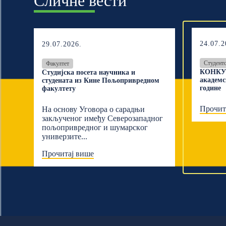
Сличне вести
24.07.2
29.07.2026.
Студент
Факултет
КОНКУР
Студијска посета научника и
академс
студената из Кине Пољопривредном
године
факултету
Прочит
На основу Уговора о сарадњи
закљученог имеђу Северозападног
пољопривредног и шумарскoг
универзите...
Прочитај више