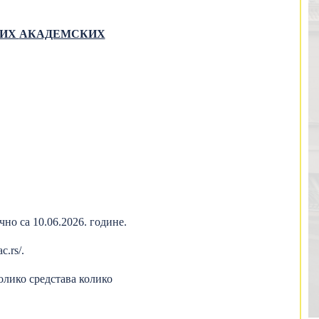
КИХ
АКАДЕМСКИХ
но са 10.06.2026. године.
ac.rs/
.
ико средстава колико