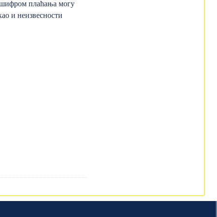
и шифром плаћања могу
као и неизвесности