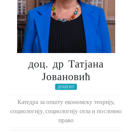
доц. др Татјана
Јовановић
ДОЦЕНТ
Катедра за општу економску теорију,
социологију, социологију села и пословно
право