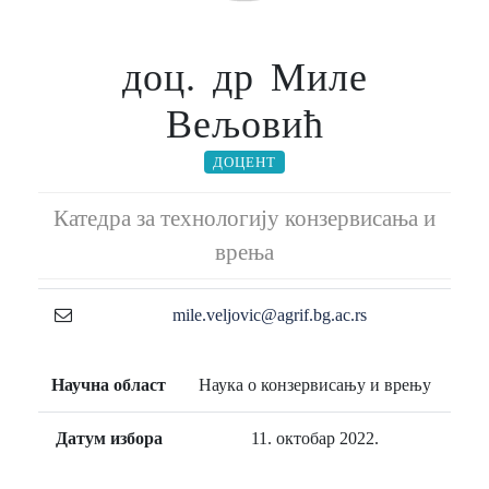
доц. др Миле
Вељовић
ДОЦЕНТ
Катедра за технологију конзервисања и
врења
mile.veljovic@agrif.bg.ac.rs
Научна област
Наука о конзервисању и врењу
Датум избора
11. октобар 2022.