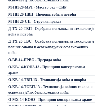
освежавајућих безалкохолних пића
М-ПИ-20-МР1 - Мастер рад - СИР
М-ПИ-20-ПВП - Прерада воћа и поврћа
М-ПИ-20-СП - Стручна пракса
Д-ТХ-20-ТВП - Одабрана поглавља из технологије
воћа и поврћа
Д-ТХ-20-ТВС - Одабрана поглавља из технологије
воћних сокова и освежавајућих безалкохолних
пића
О-ВВ-14-ПРВО - Прерада воћа
О-КВ-14-КОНЗ-13 - Принципи конзервисања
хране
О-КВ-14-ТВП-13 - Технологија воћа и поврћа
О-КВ-14-ТОБП-13 - Технологија воћних сокова и
освежавајућих безалкохолних пића
О-МХ-14-КОНЗ - Принципи конзервисања хране