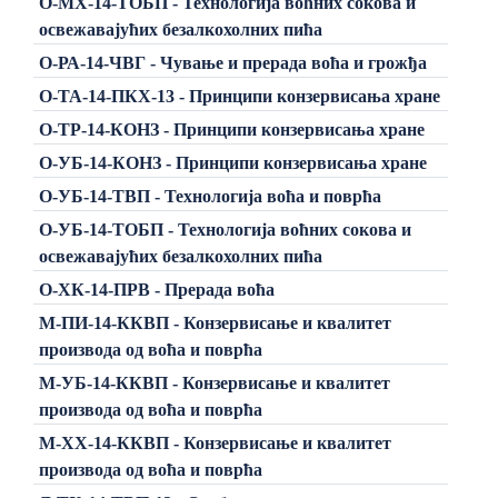
О-МХ-14-ТОБП - Технологија воћних сокова и
освежавајућих безалкохолних пића
О-РА-14-ЧВГ - Чување и прерада воћа и грожђа
О-ТА-14-ПКХ-13 - Принципи конзервисања хране
О-ТР-14-КОНЗ - Принципи конзервисања хране
О-УБ-14-КОНЗ - Принципи конзервисања хране
О-УБ-14-ТВП - Технологија воћа и поврћа
О-УБ-14-ТОБП - Технологија воћних сокова и
освежавајућих безалкохолних пића
О-ХК-14-ПРВ - Прерада воћа
М-ПИ-14-ККВП - Конзервисање и квалитет
производа од воћа и поврћа
М-УБ-14-ККВП - Конзервисање и квалитет
производа од воћа и поврћа
М-ХХ-14-ККВП - Конзервисање и квалитет
производа од воћа и поврћа