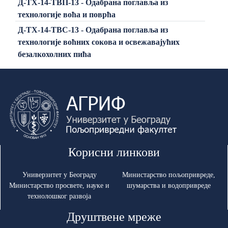
Д-ТХ-14-ТВП-13 - Одабрана поглавља из
технологије воћа и поврћа
Д-ТХ-14-ТВС-13 - Одабрана поглавља из
технологије воћних сокова и освежавајућих
безалкохолних пића
Корисни линкови
Универзитет у Београду
Министарство пољопривреде,
Министарство просвете, науке и
шумарства и водопривреде
технолошког развоја
Друштвене мреже