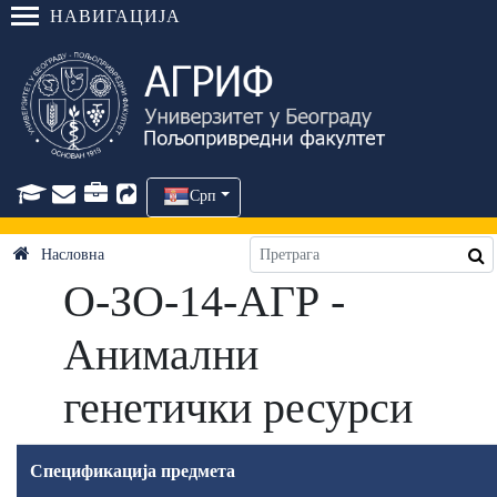
НАВИГАЦИЈА
Срп
Насловна
О-ЗО-14-АГР -
Анимални
генетички ресурси
Спецификација предмета