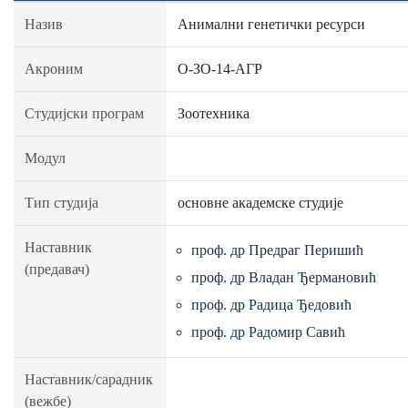
Назив
Анимални генетички ресурси
Акроним
О-ЗО-14-АГР
Студијски програм
Зоотехника
Модул
Тип студија
основне академске студије
Наставник
проф. др Предраг Перишић
(предавач)
проф. др Владан Ђермановић
проф. др Радица Ђедовић
проф. др Радомир Савић
Наставник/сарадник
(вежбе)