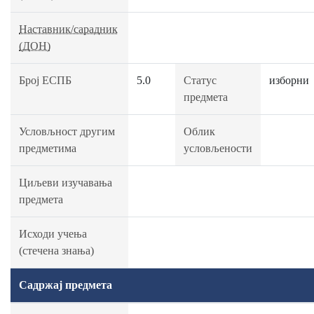
Наставник/сарадник
(ДОН)
Број ЕСПБ
5.0
Статус
изборни
предмета
Условљност другим
Облик
предметима
условљености
Циљеви изучавања
предмета
Исходи учења
(стечена знања)
Садржај предмета