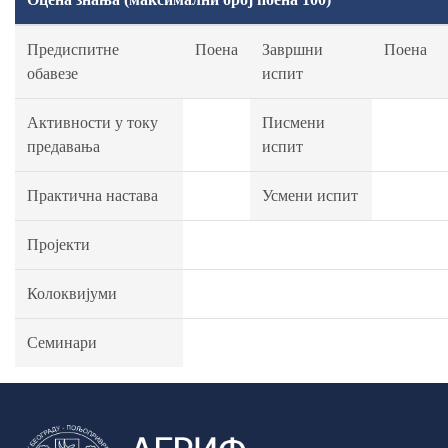
Предиспитне
Поена
Завршни
Поена
обавезе
испит
Активности у току
Писмени
предавања
испит
Практична настава
Усмени испит
Пројекти
Колоквијуми
Семинари