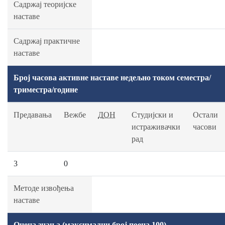
Садржај теоријске
наставе
Садржај практичне
наставе
Број часова активне наставе недељно током семестра/
триместра/године
Предавања
Вежбе
ДОН
Студијски и
Остали
истраживачки
часови
рад
3
0
Методе извођења
наставе
Оцена знања (максимални број поена 100)