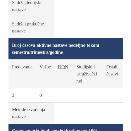
Sadržaj teorijske
nastave
Sadržaj praktične
nastave
Broj časova aktivne nastave nedeljno tokom
semestra/trimestra/godine
Predavanja
Vežbe
DON
Studijski i
Ostali
istraživački
časovi
rad
3
0
Metode izvođenja
nastave
Ocena znanja (maksimalni broj poena 100)