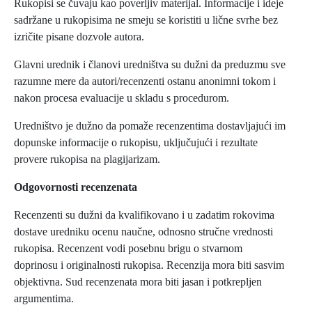
Rukopisi se čuvaju kao poverljiv materijal. Informacije i ideje
sadržane u rukopisima ne smeju se koristiti u lične svrhe bez
izričite pisane dozvole autora.
Glavni urednik i članovi uredništva su dužni da preduzmu sve
razumne mere da autori/recenzenti ostanu anonimni tokom i
nakon procesa evaluacije u skladu s procedurom.
Uredništvo je dužno da pomaže recenzentima dostavljajući im
dopunske informacije o rukopisu, uključujući i rezultate
provere rukopisa na plagijarizam.
Odgovornosti recenzenata
Recenzenti su dužni da kvalifikovano i u zadatim rokovima
dostave uredniku ocenu naučne, odnosno stručne vrednosti
rukopisa. Recenzent vodi posebnu brigu o stvarnom
doprinosu i originalnosti rukopisa. Recenzija mora biti sasvim
objektivna. Sud recenzenata mora biti jasan i potkrepljen
argumentima.