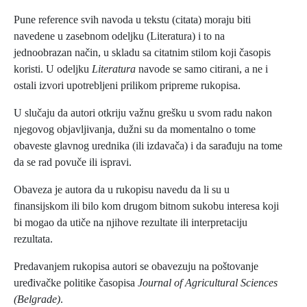
Pune reference svih navoda u tekstu (citata) moraju biti
navedene u zasebnom odeljku (Literatura) i to na
jednoobrazan način, u skladu sa citatnim stilom koji časopis
koristi. U odeljku
Literatura
navode se samo citirani, a ne i
ostali izvori upotrebljeni prilikom pripreme rukopisa.
U slučaju da autori otkriju važnu grešku u svom radu nakon
njegovog objavljivanja, dužni su da momentalno o tome
obaveste glavnog urednika (ili izdavača) i da sarađuju na tome
da se rad povuče ili ispravi.
Obaveza je autora da u rukopisu navedu da li su u
finansijskom ili bilo kom drugom bitnom sukobu interesa koji
bi mogao da utiče na njihove rezultate ili interpretaciju
rezultata.
Predavanjem rukopisa autori se obavezuju na poštovanje
uređivačke politike časopisa
Journal of Agricultural Sciences
(Belgrade)
.