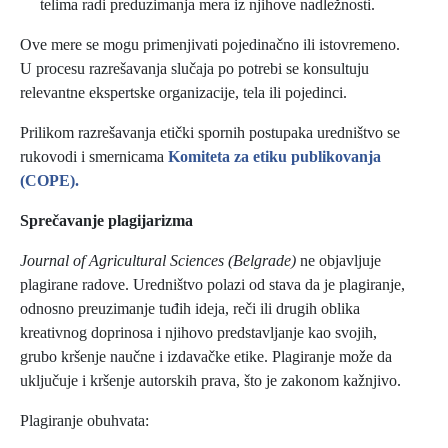
telima radi preduzimanja mera iz njihove nadležnosti.
Ove mere se mogu primenjivati pojedinačno ili istovremeno.
U procesu razrešavanja slučaja po potrebi se konsultuju
relevantne ekspertske organizacije, tela ili pojedinci.
Prilikom razrešavanja etički spornih postupaka uredništvo se
rukovodi i smernicama
Komiteta za etiku publikovanja
(COPE).
Sprečavanje plagijarizma
Journal of Agricultural Sciences (Belgrade)
ne objavljuje
plagirane radove. Uredništvo polazi od stava da je plagiranje,
odnosno preuzimanje tuđih ideja, reči ili drugih oblika
kreativnog doprinosa i njihovo predstavljanje kao svojih,
grubo kršenje naučne i izdavačke etike. Plagiranje može da
uključuje i kršenje autorskih prava, što je zakonom kažnjivo.
Plagiranje obuhvata: