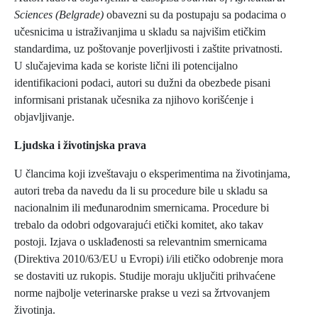
Sciences (Belgrade)
obavezni su da postupaju sa podacima o
učesnicima u istraživanjima u skladu sa najvišim etičkim
standardima, uz poštovanje poverljivosti i zaštite privatnosti.
U slučajevima kada se koriste lični ili potencijalno
identifikacioni podaci, autori su dužni da obezbede pisani
informisani pristanak učesnika za njihovo korišćenje i
objavljivanje.
Ljudska i životinjska prava
U člancima koji izveštavaju o eksperimentima na životinjama,
autori treba da navedu da li su procedure bile u skladu sa
nacionalnim ili međunarodnim smernicama. Procedure bi
trebalo da odobri odgovarajući etički komitet, ako takav
postoji. Izjava o usklađenosti sa relevantnim smernicama
(Direktiva 2010/63/EU u Evropi) i/ili etičko odobrenje mora
se dostaviti uz rukopis. Studije moraju uključiti prihvaćene
norme najbolje veterinarske prakse u vezi sa žrtvovanjem
životinja.