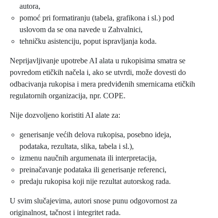
autora,
pomoć pri formatiranju (tabela, grafikona i sl.) pod
uslovom da se ona navede u Zahvalnici,
tehničku asistenciju, poput ispravljanja koda.
Neprijavljivanje upotrebe AI alata u rukopisima smatra se
povredom etičkih načela i, ako se utvrdi, može dovesti do
odbacivanja rukopisa i mera predviđenih smernicama etičkih
regulatornih organizacija, npr. COPE.
Nije dozvoljeno koristiti AI alate za:
generisanje većih delova rukopisa, posebno ideja,
podataka, rezultata, slika, tabela i sl.),
izmenu naučnih argumenata ili interpretacija,
preinačavanje podataka ili generisanje referenci,
predaju rukopisa koji nije rezultat autorskog rada.
U svim slučajevima, autori snose punu odgovornost za
originalnost, tačnost i integritet rada.