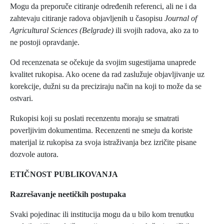
Mogu da preporuče citiranje određenih referenci, ali ne i da
zahtevaju citiranje radova objavljenih u časopisu
Journal of
Agricultural Sciences (Belgrade)
ili svojih radova, ako za to
ne postoji opravdanje.
Od recenzenata se očekuje da svojim sugestijama unaprede
kvalitet rukopisa. Ako ocene da rad zaslužuje objavljivanje uz
korekcije, dužni su da preciziraju način na koji to može da se
ostvari.
Rukopisi koji su poslati recenzentu moraju se smatrati
poverljivim dokumentima. Recenzenti ne smeju da koriste
materijal iz rukopisa za svoja istraživanja bez izričite pisane
dozvole autora.
ETIČNOST PUBLIKOVANJA
Razrešavanje neetičkih postupaka
Svaki pojedinac ili institucija mogu da u bilo kom trenutku