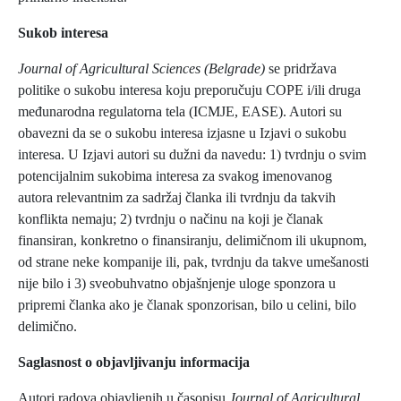
Sukob interesa
Journal of Agricultural Sciences (Belgrade)
se pridržava
politike o sukobu interesa koju preporučuju COPE i/ili druga
međunarodna regulatorna tela (ICMJE, EASE). Autori su
obavezni da se o sukobu interesa izjasne u Izjavi o sukobu
interesa. U Izjavi autori su dužni da navedu: 1) tvrdnju o svim
potencijalnim sukobima interesa za svakog imenovanog
autora relevantnim za sadržaj članka ili tvrdnju da takvih
konflikta nemaju; 2) tvrdnju o načinu na koji je članak
finansiran, konkretno o finansiranju, delimičnom ili ukupnom,
od strane neke kompanije ili, pak, tvrdnju da takve umešanosti
nije bilo i 3) sveobuhvatno objašnjenje uloge sponzora u
pripremi članka ako je članak sponzorisan, bilo u celini, bilo
delimično.
Saglasnost o objavljivanju informacija
Autori radova objavljenih u časopisu
Journal of Agricultural