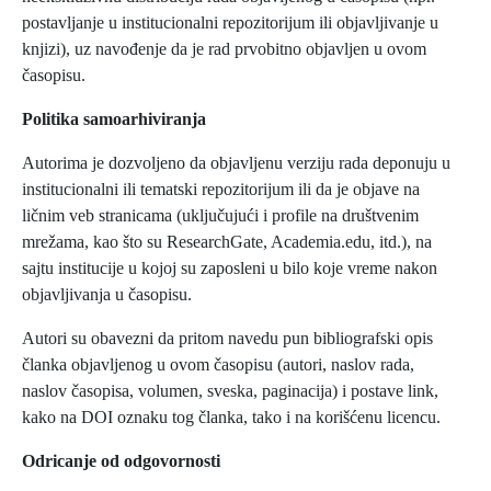
postavljanje u institucionalni repozitorijum ili objavljivanje u
knjizi), uz navođenje da je rad prvobitno objavljen u ovom
časopisu.
Politika samoarhiviranja
Autorima je dozvoljeno da objavljenu verziju rada deponuju u
institucionalni ili tematski repozitorijum ili da je objave na
ličnim veb stranicama (uključujući i profile na društvenim
mrežama, kao što su ResearchGate, Academia.edu, itd.), na
sajtu institucije u kojoj su zaposleni u bilo koje vreme nakon
objavljivanja u časopisu.
Autori su obavezni da pritom navedu pun bibliografski opis
članka objavljenog u ovom časopisu (autori, naslov rada,
naslov časopisa, volumen, sveska, paginacija) i postave link,
kako na DOI oznaku tog članka, tako i na korišćenu licencu.
Odricanje od odgovornosti