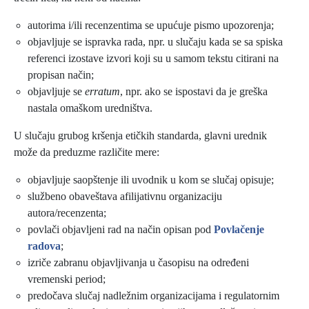
autorima i/ili recenzentima se upućuje pismo upozorenja;
objavljuje se ispravka rada, npr. u slučaju kada se sa spiska
referenci izostave izvori koji su u samom tekstu citirani na
propisan način;
objavljuje se
erratum
, npr. ako se ispostavi da je greška
nastala omaškom uredništva.
U slučaju grubog kršenja etičkih standarda, glavni urednik
može da preduzme različite mere:
objavljuje saopštenje ili uvodnik u kom se slučaj opisuje;
službeno obaveštava afilijativnu organizaciju
autora/recenzenta;
povlači objavljeni rad na način opisan pod
Povlačenje
radova
;
izriče zabranu objavljivanja u časopisu na određeni
vremenski period;
predočava slučaj nadležnim organizacijama i regulatornim