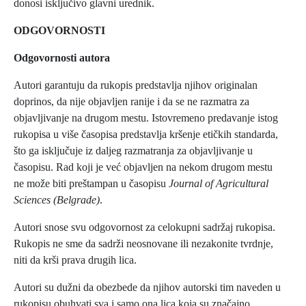
donosi isključivo glavni urednik.
ODGOVORNOSTI
Odgovornosti autora
Autori garantuju da rukopis predstavlja njihov originalan
doprinos, da nije objavljen ranije i da se ne razmatra za
objavljivanje na drugom mestu. Istovremeno predavanje istog
rukopisa u više časopisa predstavlja kršenje etičkih standarda,
što ga isključuje iz daljeg razmatranja za objavljivanje u
časopisu. Rad koji je već objavljen na nekom drugom mestu
ne može biti preštampan u časopisu
Journal of Agricultural
Sciences (Belgrade)
.
Autori snose svu odgovornost za celokupni sadržaj rukopisa.
Rukopis ne sme da sadrži neosnovane ili nezakonite tvrdnje,
niti da krši prava drugih lica.
Autori su dužni da obezbede da njihov autorski tim naveden u
rukopisu obuhvati sva i samo ona lica koja su značajno