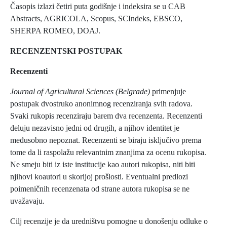
Časopis izlazi četiri puta godišnje i indeksira se u CAB
Abstracts, AGRICOLA, Scopus, SCIndeks, EBSCO,
SHERPA ROMEO, DOAJ.
RECENZENTSKI POSTUPAK
Recenzenti
Journal of Agricultural Sciences (Belgrade)
primenjuje
postupak dvostruko anonimnog recenziranja svih radova.
Svaki rukopis recenziraju barem dva recenzenta. Recenzenti
deluju nezavisno jedni od drugih, a njihov identitet je
međusobno nepoznat. Recenzenti se biraju isključivo prema
tome da li raspolažu relevantnim znanjima za ocenu rukopisa.
Ne smeju biti iz iste institucije kao autori rukopisa, niti biti
njihovi koautori u skorijoj prošlosti. Eventualni predlozi
poimeničnih recenzenata od strane autora rukopisa se ne
uvažavaju.
Cilj recenzije je da uredništvu pomogne u donošenju odluke o