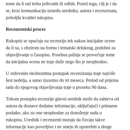
tome da li rad treba prihvatiti ili odbiti. Pored toga, cilj je i da
se, kroz komunikaciju između urednika, autora i recenzenata,
poboljša kvalitet rukopisa.
Recenzentski proces
Rukopisi se upućuju na recenziju tek nakon inicijalne ocene
da li su, s obzirom na formu i tematski delokrug, podobni za
objavljivanje u časopisu. Posebna pažnja se posvećuje tome
da inicijalna ocena ne traje duže nego što je neophodno.
U redovnim okolnostima postupak recenziranja traje najviše
šest nedelja, a samo izuzetno do tri meseca. Period od prijema
rada do njegovog objavljivanja traje u proseku 90 dana.
Tokom postupka recenzije glavni urednik može da zahteva od
autora da dostave dodatne informacije, uključujući i primarne
podatke, ako su one neophodne za donošenje suda o
rukopisu. Urednik i recenzenti moraju da čuvaju takve
informacije kao poverljive i ne smeju ih upotrebiti u druge