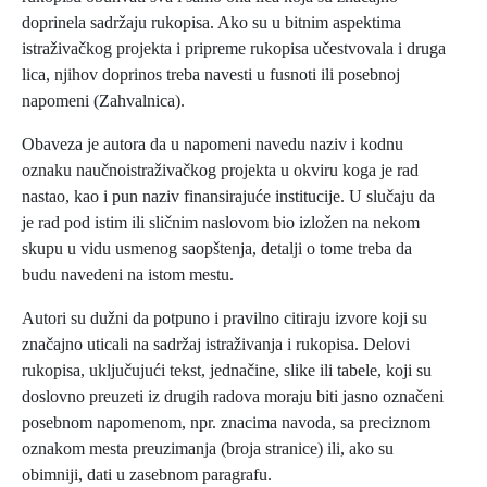
doprinela sadržaju rukopisa. Ako su u bitnim aspektima
istraživačkog projekta i pripreme rukopisa učestvovala i druga
lica, njihov doprinos treba navesti u fusnoti ili posebnoj
napomeni (Zahvalnica).
Obaveza je autora da u napomeni navedu naziv i kodnu
oznaku naučnoistraživačkog projekta u okviru koga je rad
nastao, kao i pun naziv finansirajuće institucije. U slučaju da
je rad pod istim ili sličnim naslovom bio izložen na nekom
skupu u vidu usmenog saopštenja, detalji o tome treba da
budu navedeni na istom mestu.
Autori su dužni da potpuno i pravilno citiraju izvore koji su
značajno uticali na sadržaj istraživanja i rukopisa. Delovi
rukopisa, uključujući tekst, jednačine, slike ili tabele, koji su
doslovno preuzeti iz drugih radova moraju biti jasno označeni
posebnom napomenom, npr. znacima navoda, sa preciznom
oznakom mesta preuzimanja (broja stranice) ili, ako su
obimniji, dati u zasebnom paragrafu.