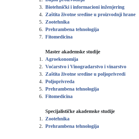
3.
Biotehnički i informacioni inženjering
4.
Zaštita životne sredine u proizvodnji hrane
5.
Zootehnika
6.
Prehrambena tehnologija
7.
Fitomedicina
Master akademske studije
1.
Agroekonomija
2.
Voćarstvo i Vinogradarstvo i vinarstvo
3.
Zaštita životne sredine u poljoprivredi
4.
Poljoprivreda
5.
Prehrambena tehnologija
6.
Fitomedicina
Specijalističke akademske studije
1.
Zootehnika
2.
Prehrambena tehnologija