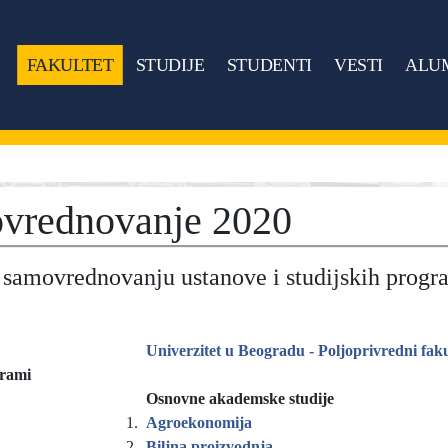
FAKULTET
STUDIJE
STUDENTI
VESTI
ALU
vrednovanje 2020
o samovrednovanju ustanove i studijskih prog
Univerzitet u Beogradu - Poljoprivredni faku
grami
Osnovne akademske studije
1.
Agroekonomija
2.
Biljna proizvodnja