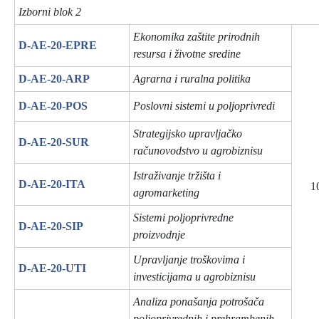
Izborni blok 2
Ekonomika zaštite prirodnih
D-AE-20-EPRE
resursa i životne sredine
D-AE-20-ARP
Agrarna i ruralna politika
D-AE-20-POS
Poslovni sistemi u poljoprivredi
Strategijsko upravljačko
D-AE-20-SUR
računovodstvo u agrobiznisu
Istraživanje tržišta i
D-AE-20-ITA
1
agromarketing
Sistemi poljoprivredne
D-AE-20-SIP
proizvodnje
Upravljanje troškovima i
D-AE-20-UTI
investicijama u agrobiznisu
Analiza ponašanja potrošača
poljoprivrednih i prehrambenih