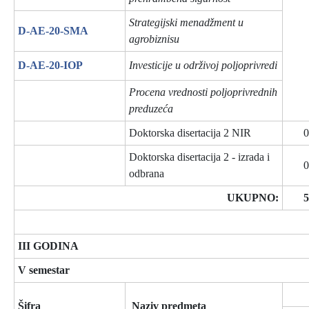
Strategijski menadžment u
D-AE-20-SMA
agrobiznisu
D-AE-20-IOP
Investicije u održivoj poljoprivredi
Procena vrednosti poljoprivrednih
preduzeća
Doktorska disertacija 2 NIR
0
Doktorska disertacija 2 - izrada i
0
odbrana
UKUPNO:
5
III GODINA
V semestar
Šifra
Naziv predmeta