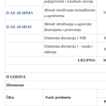
poljoprivrede i ruralnom razvoju
Metode istraživanja menadžmenta
1
D-AE-20-MIMA
u agrobiznisu
Metode istraživanja u agrarnim
D-AE-20-MIAF
finansijama i poslovanju
Doktorska disertacija 1 NIR
0
Doktorska disertacija 1 - izrada i
0
odbrana
UKUPNO:
1
II GODINA
IIIsemestar
Šifra
Naziv predmeta