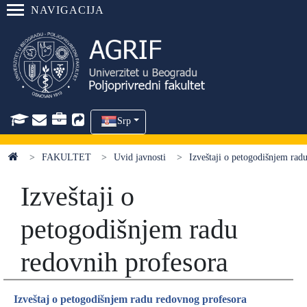
NAVIGACIJA
Srp
FAKULTET
Uvid javnosti
Izveštaji o petogodišnjem rad
Izveštaji o
petogodišnjem radu
redovnih profesora
Izveštaj o petogodišnjem radu redovnog profesora