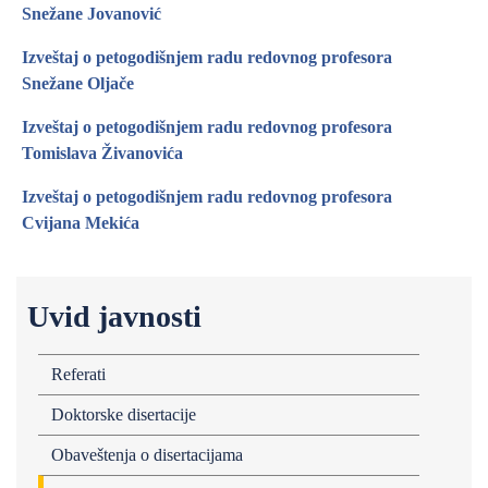
Snežane Jovanović
Izveštaj o petogodišnjem radu redovnog profesora
Snežane Oljače
Izveštaj o petogodišnjem radu redovnog profesora
Tomislava Živanovića
Izveštaj o petogodišnjem radu redovnog profesora
Cvijana Mekića
Uvid javnosti
Referati
Doktorske disertacije
Obaveštenja o disertacijama