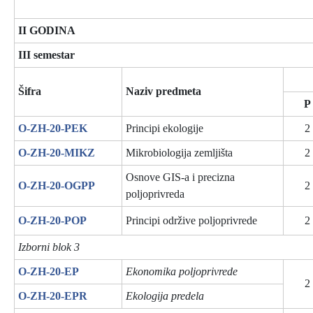
II GODINA
III semestar
Šifra
Naziv predmeta
P
O-ZH-20-PEK
Principi ekologije
2
O-ZH-20-MIKZ
Mikrobiologija zemljišta
2
Osnove GIS-a i precizna
O-ZH-20-OGPP
2
poljoprivreda
O-ZH-20-POP
Principi održive poljoprivrede
2
Izborni blok 3
O-ZH-20-EP
Ekonomika poljoprivrede
2
O-ZH-20-EPR
Ekologija predela