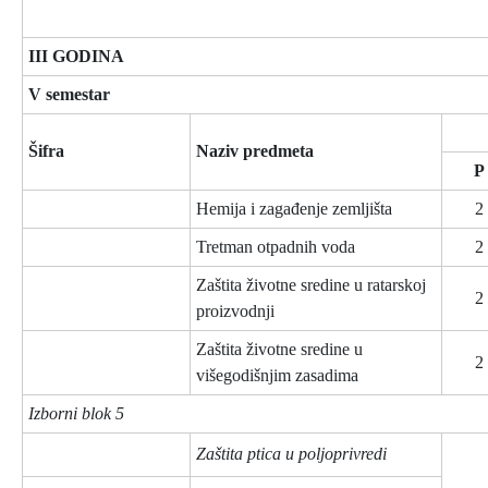
III GODINA
V semestar
Šifra
Naziv predmeta
P
Hemija i zagađenje zemljišta
2
Tretman otpadnih voda
2
Zaštita životne sredine u ratarskoj
2
proizvodnji
Zaštita životne sredine u
2
višegodišnjim zasadima
Izborni blok 5
Zaštita ptica u poljoprivredi