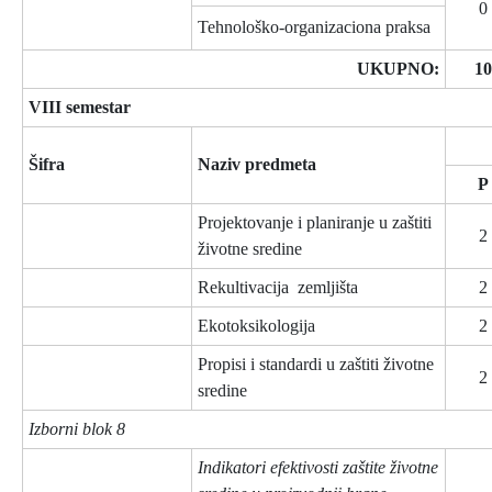
0
Tehnološko-organizaciona praksa
UKUPNO:
10
VIII semestar
Šifra
Naziv predmeta
P
Projektovanje i planiranje u zaštiti
2
životne sredine
Rekultivacija zemljišta
2
Ekotoksikologija
2
Propisi i standardi u zaštiti životne
2
sredine
Izborni blok 8
Indikatori efektivosti zaštite životne