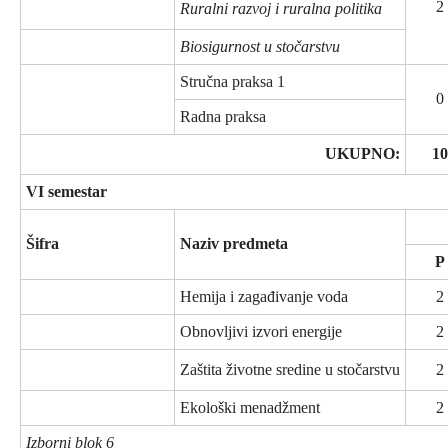
2
Ruralni razvoj i ruralna politika
Biosigurnost u stočarstvu
Stručna praksa 1
0
Radna praksa
UKUPNO:
10
VI semestar
Šifra
Naziv predmeta
P
Hemija i zagađivanje voda
2
Obnovljivi izvori energije
2
Zaštita životne sredine u stočarstvu
2
Ekološki menadžment
2
Izborni blok 6