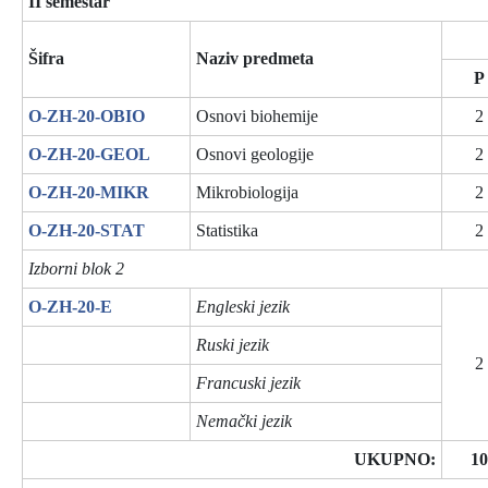
II semestar
Šifra
Naziv predmeta
P
O-ZH-20-OBIO
Osnovi biohemije
2
O-ZH-20-GEOL
Osnovi geologije
2
O-ZH-20-MIKR
Mikrobiologija
2
O-ZH-20-STAT
Statistika
2
Izborni blok 2
O-ZH-20-E
Engleski jezik
Ruski jezik
2
Francuski jezik
Nemački jezik
UKUPNO:
10