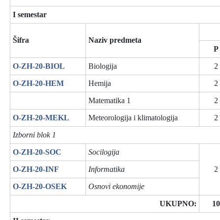
I semestar
Šifra
Naziv predmeta
P
O-ZH-20-BIOL
Biologija
2
O-ZH-20-HEM
Hemija
2
Matematika 1
2
O-ZH-20-MEKL
Meteorologija i klimatologija
2
Izborni blok 1
O-ZH-20-SOC
Socilogija
O-ZH-20-INF
Informatika
2
O-ZH-20-OSEK
Osnovi ekonomije
UKUPNO:
10