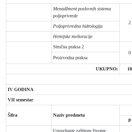
Menadžment poslovnih sistema
poljoprivrede
2
Poljoprivredna hidrologija
Hemijske melioracije
Stručna praksa 2
0
Proizvodna praksa
UKUPNO:
10
IV GODINA
VII semestar
Šifra
Naziv predmeta
P
Upravljanje zaštitom životne