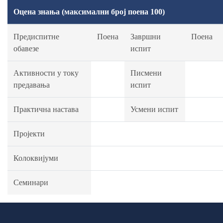
Оцена знања (максимални број поена 100)
Предиспитне
Поена
Завршни
Поена
обавезе
испит
Активности у току
Писмени
предавања
испит
Практична настава
Усмени испит
Пројекти
Колоквијуми
Семинари