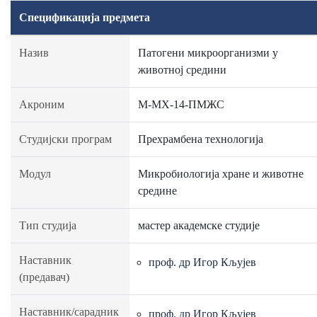
Спецификација предмета
Назив
Патогени микроорганизми у
животној средини
Акроним
М-МХ-14-ПМЖС
Студијски програм
Прехрамбена технологија
Модул
Микробиологија хране и животне
средине
Тип студија
мастер академске студије
Наставник
проф. др Игор Кљујев
(предавач)
Наставник/сарадник
проф. др Игор Кљујев