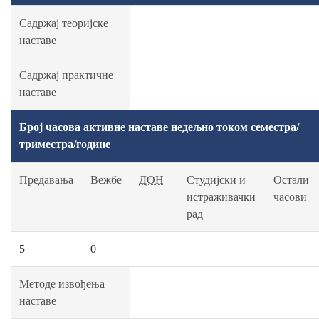
Садржај теоријске
наставе
Садржај практичне
наставе
Број часова активне наставе недељно током семестра/
триместра/године
Предавања
Вежбе
ДОН
Студијски и
Остали
истраживачки
часови
рад
5
0
Методе извођења
наставе