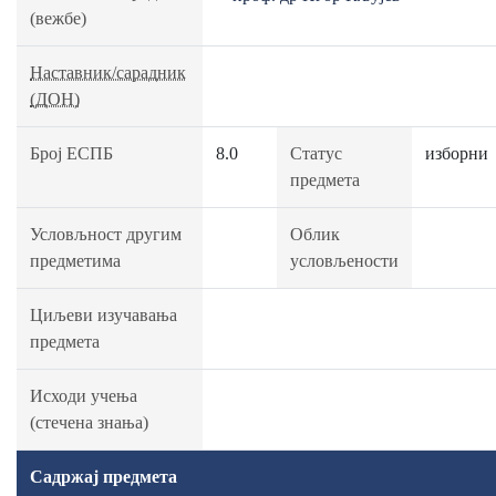
(вежбе)
Наставник/сарадник
(ДОН)
Број ЕСПБ
8.0
Статус
изборни
предмета
Условљност другим
Облик
предметима
условљености
Циљеви изучавања
предмета
Исходи учења
(стечена знања)
Садржај предмета